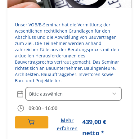
Unser VOB/B-Seminar hat die Vermittlung der
wesentlichen rechtlichen Grundlagen für den
Abschluss und die Abwicklung von Bauverträgen
zum Ziel. Die Teilnehmer werden anhand
zahlreicher Fälle aus der Beratungspraxis mit den
aktuellen Herausforderungen des
Bauvertragsrechts vertraut gemacht. Das Seminar
richtet sich an Bauunternehmer, Bauingenieure,
Architekten, Bauauftraggeber, Investoren sowie
Bau- und Projektleiter.
A
09:00 - 16:00
lt
e
Mehr
439,00
€
r
erfahren
netto *
n