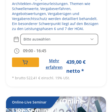
Architekten-/Ingenieurleistungen. Themen wie
Schwellenwerte, Vergabeverfahren,
Angebotswertungen, Vergaberügen und
Vergaberechtsschutz werden detailliert behandelt.
Ein besonderer Schwerpunkt liegt auf den Bezügen
zu den Leistungsphasen 6 und 7 der HOAI.
A
09:00 - 16:45
lt
e
Mehr
439,00
€
r
erfahren
netto *
n
a
* brutto
522,41
€
einschl. 19% USt.
ti
v
e
HOAI-Seminar (Online-
:
Online-Live Seminar
Live-Seminar)