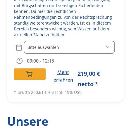
mit Bürgschaften und sonstigen Sicherheiten
kennen. Da hier die rechtlichen
Rahmenbedingungen zu von der Rechtsprechung
ständig weiterentwickelt werden, ist es in diesem
Bereich besonders wichtig, sein Wissen auf dem
aktuellen Stand zu halten.
A
09:00 - 12:15
lt
e
Mehr
219,00
€
r
erfahren
netto *
n
a
* brutto
260,61
€
einschl. 19% USt.
ti
v
e
Unsere
: