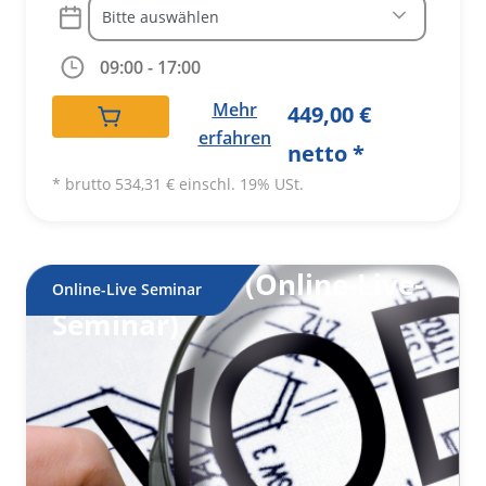
A
09:00 - 17:00
lt
e
Mehr
449,00
€
r
erfahren
netto *
n
a
* brutto
534,31
€
einschl. 19% USt.
ti
v
e
VOB-Seminar (Online-Live-
:
Online-Live Seminar
Seminar)