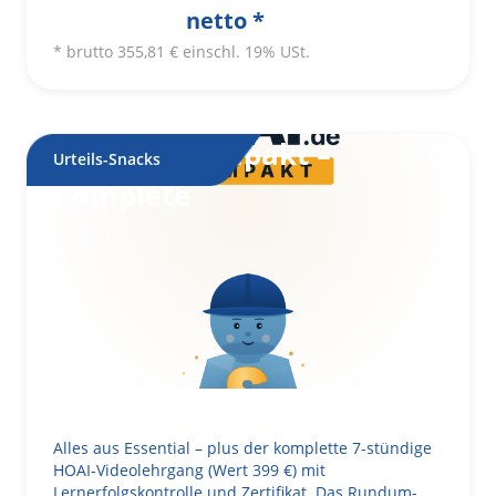
netto *
* brutto
355,81
€
einschl. 19% USt.
HOAI.de Kompakt –
Urteils-Snacks
Complete
Alles aus Essential – plus der komplette 7-stündige
HOAI-Videolehrgang (Wert 399 €) mit
Lernerfolgskontrolle und Zertifikat. Das Rundum-