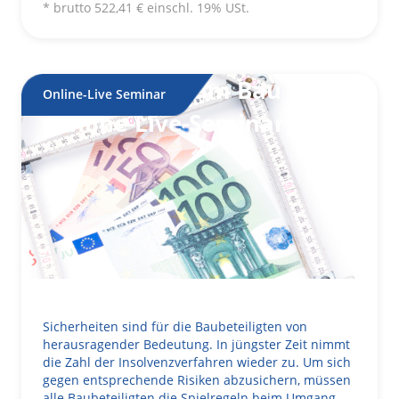
a
* brutto
522,41
€
einschl. 19% USt.
ti
v
e
Sicherheiten am Bau
:
Online-Live Seminar
(Online-Live-Seminar)
Sicherheiten sind für die Baubeteiligten von
herausragender Bedeutung. In jüngster Zeit nimmt
die Zahl der Insolvenzverfahren wieder zu. Um sich
gegen entsprechende Risiken abzusichern, müssen
alle Baubeteiligten die Spielregeln beim Umgang