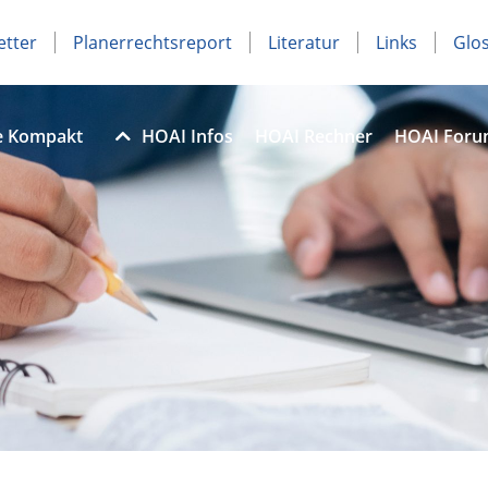
etter
Planerrechtsreport
Literatur
Links
Glo
e Kompakt
HOAI Infos
HOAI Rechner
HOAI For