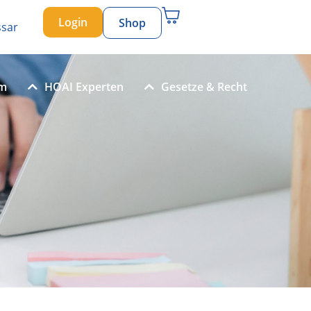
Login
Shop
ssar
um
HOAI Experten
Gesetze & Recht