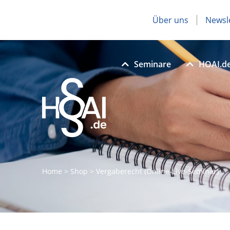
Über uns
Newsl
Seminare
HOAI.d
Home
>
Shop
>
Vergaberecht (Online-Live-Seminar)