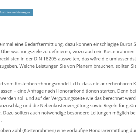
Architektenleistungen
inmal eine Bedarfsermittlung, dazu können einschlägige Büros Si
 Überwachungsziele zu definieren, wozu auch ein Kostenrahmen g
ecklisten in der DIN 18205 ausweiten, das wäre die umfassendste
geben. Welche Leistungen Sie von Planern brauchen, sollten Sie 
 vom Kostenberechnungsmodell, d.h. dass die anrechenbaren Kost
lassen – eine Anfrage nach Honorarkonditionen starten. Denn bei
werden soll und auf der Vergütungsseite wie das berechnet werd
uzuschlag und die Nebenkostenvergütung sowie Regeln für geände
 Dazu sollten auch notwendige besondere Leitungen möglich bere
.
groben Zahl (Kostenrahmen) eine vorläufige Honorarermittlung 