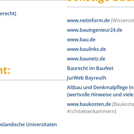
erecht)
www.netinform.de
(Wissens
www.bauingenieur24.de
www.bau.de
www.baulinks.de
www.baunetz.de
t:
Baurecht im BauNet
JurWeb Bayreuth
Altbau und Denkmalpflege In
(wertvolle Hinweise und viele
www.baukosten.de
(Baukost
Architektenkammern)
uslandische Universitaten