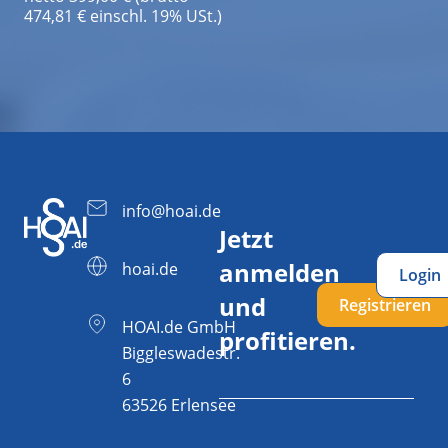
474,81 € einschl. 19% USt.)
info@hoai.de
Jetzt
anmelden
hoai.de
Login
und
Registrieren
HOAI.de GmbH
profitieren.
Biggleswadestr.
6
63526 Erlensee