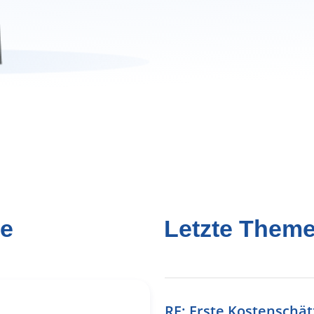
ge
Letzte Them
RE: Erste Kostenschä