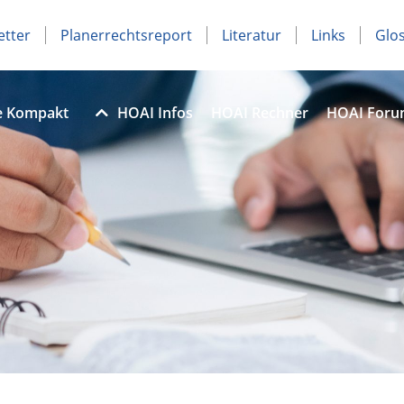
etter
Planerrechtsreport
Literatur
Links
Glo
e Kompakt
HOAI Infos
HOAI Rechner
HOAI For