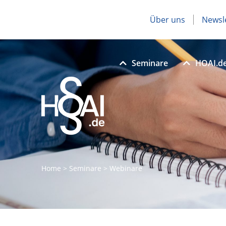
Über uns
Newsl
Seminare
HOAI.d
Home
>
Seminare
>
Webinare