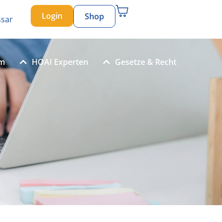
Login
Shop
ssar
um
HOAI Experten
Gesetze & Recht