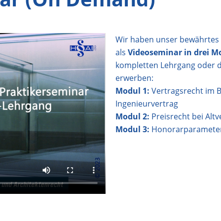
Wir haben unser bewährtes 
als
Videoseminar in drei M
kompletten Lehrgang oder d
erwerben:
Modul 1:
Vertragsrecht im 
Ingenieurvertrag
Modul 2:
Preisrecht bei Altv
Modul 3:
Honorarparameter