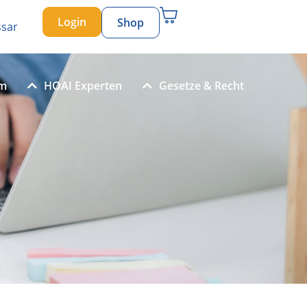
Login
Shop
ssar
um
HOAI Experten
Gesetze & Recht