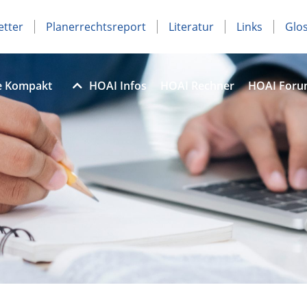
etter
Planerrechtsreport
Literatur
Links
Glo
e Kompakt
HOAI Infos
HOAI Rechner
HOAI For