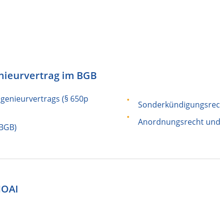
enieurvertrag im BGB
ngenieurvertrags (§ 650p
Sonderkündigungsrech
Anordnungsrecht und 
 BGB)
HOAI