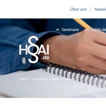
Über uns
Newsl
Seminare
HOAI.d
Home
>
Seminare
>
HOAI Seminare