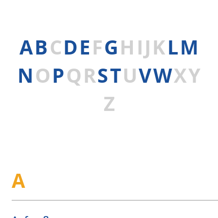
A
B
C
D
E
F
G
H
I
J
K
L
M
N
O
P
Q
R
S
T
U
V
W
X
Y
Z
A