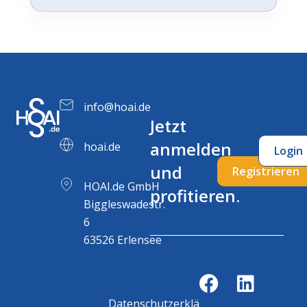
info@hoai.de
Jetzt
anmelden
hoai.de
Login
und
Registrieren
HOAI.de GmbH
profitieren.
Biggleswadestr.
6
63526 Erlensee
Datenschutzerklärung