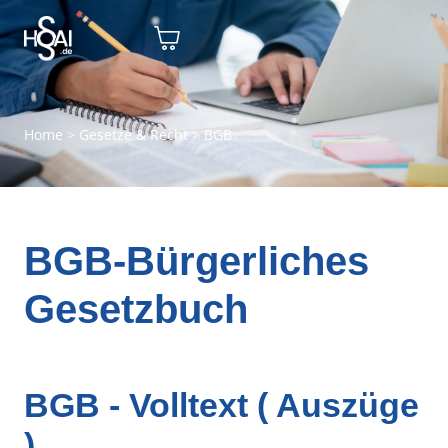
Home
>
Gesetze & Recht
>
BGB
BGB-Bürgerliches
Gesetzbuch
BGB - Volltext ( Auszüge
)