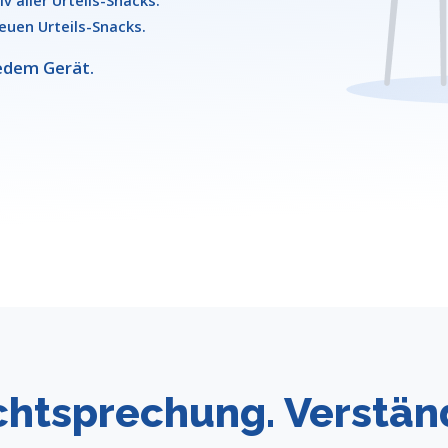
v aller Urteils-Snacks.
euen Urteils-Snacks.
 jedem Gerät.
htsprechung. Verständ