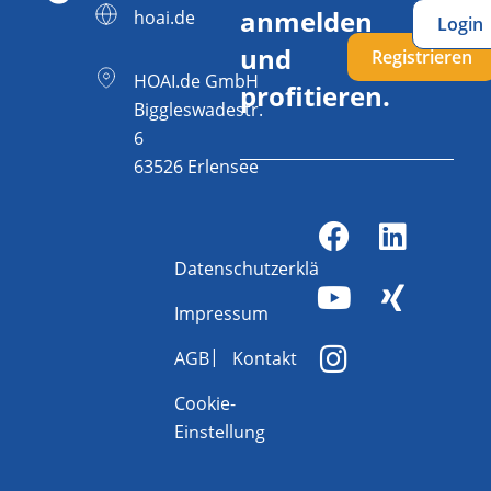
anmelden
hoai.de
Login
und
Registrieren
HOAI.de GmbH
profitieren.
Biggleswadestr.
6
63526 Erlensee
Datenschutzerklärung
Impressum
AGB
Kontakt
Cookie-
Einstellung