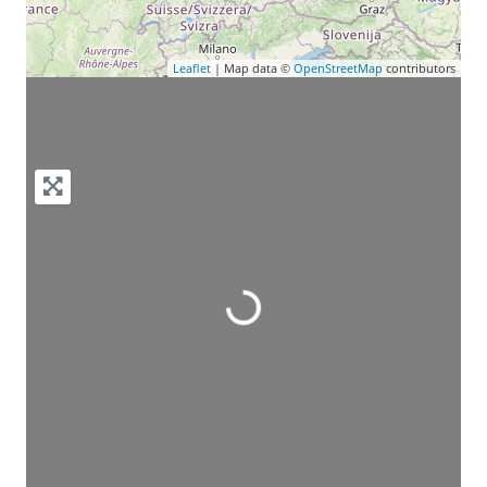
Leaflet
| Map data ©
OpenStreetMap
contributors
Wird geladen …