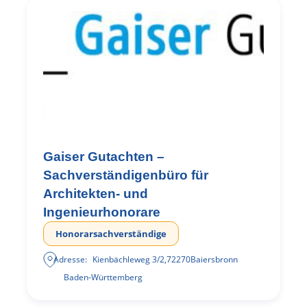
Gaiser Gutachten –
Sachverständigenbüro für
Architekten- und
Ingenieurhonorare
Honorarsachverständige
Adresse:
Kienbächleweg 3/2
,
72270
Baiersbronn
Baden-Württemberg