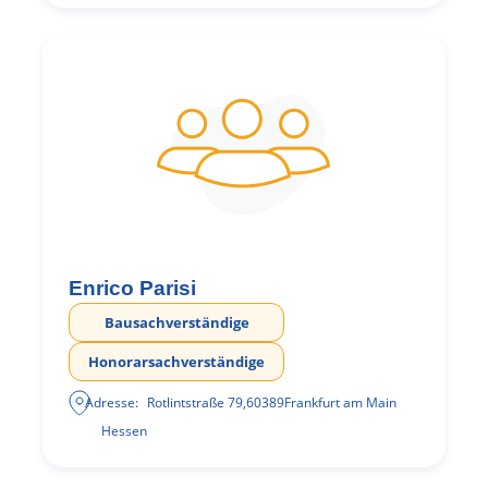
Enrico Parisi
Bausachverständige
Honorarsachverständige
Adresse:
Rotlintstraße 79
,
60389
Frankfurt am Main
Hessen