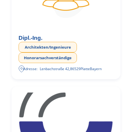
Dipl.-Ing.
Architekten/Ingenieure
Honorarsachverständige
Adresse:
Lenbachstraße 42
,
86529
Platte
Bayern