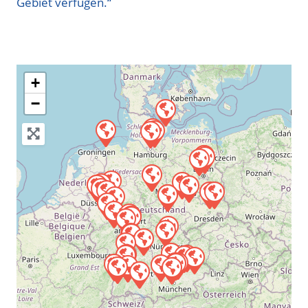
Gebiet verfügen.“
+
−