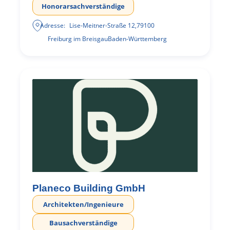
Honorarsachverständige
Adresse:
Lise-Meitner-Straße 12
,
79100
Freiburg im Breisgau
Baden-Württemberg
Planeco Building GmbH
Architekten/Ingenieure
Bausachverständige