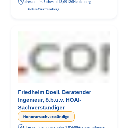
Adresse:
Im Eichwald 18
,
69126
Heidelberg
Baden-Württemberg
Friedhelm Doell, Beratender
Ingenieur, ö.b.u.v. HOAI-
Sachverständiger
Honorarsachverständige
Adresse:
Siedlungsstraße 3
,
85609
Aschheim
Bayern