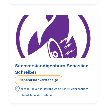
Sachverständigenbüro Sebastian
Schreiber
Honorarsachverständige
Adresse:
leyenkaulstraße 25a
,
53343
Niederbachem
Nordrhein-Westfahlen