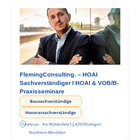
FlemingConsulting. – HOAI
Sachverständiger I HOAI & VOB/B-
Praxisseminare
Bausachverständige
Honorarsachverständige
Adresse:
Am Mühlenfeld 12
,
42659
Solingen
Nordrhein-Westfalen