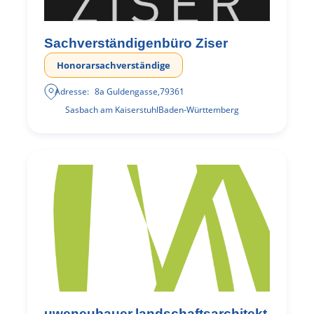
Sachverständigenbüro Ziser
Honorarsachverständige
Adresse:
8a Guldengasse
,
79361
Sasbach am Kaiserstuhl
Baden-Württemberg
uweneubauer.landschaftsarchitekt