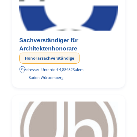
Sachverständiger für
Architektenhonorare
Honorarsachverständige
Adresse:
Unterdorf 4
,
88682
Salem
Baden-Württemberg