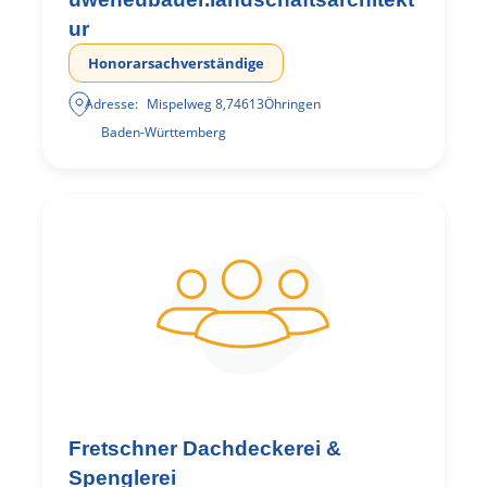
ur
Honorarsachverständige
Adresse:
Mispelweg 8
,
74613
Öhringen
Baden-Württemberg
Fretschner Dachdeckerei &
Spenglerei