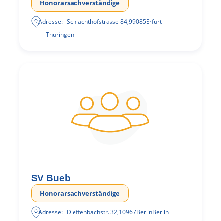
Honorarsachverständige
Adresse:
Schlachthofstrasse 84
,
99085
Erfurt
Thüringen
SV Bueb
Honorarsachverständige
Adresse:
Dieffenbachstr. 32
,
10967
Berlin
Berlin