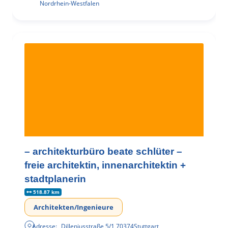
Nordrhein-Westfalen
– architekturbüro beate schlüter –
freie architektin, innenarchitektin +
stadtplanerin
518.87 km
Architekten/Ingenieure
Adresse:
Dilleniusstraße 5/1
,
70374
Stuttgart