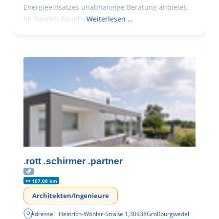
Energieeinsatzes unabhängige Beratung anbietet.
Im Bereich Bauphysik
Weiterlesen …
.rott .schirmer .partner
107.06 km
Architekten/Ingenieure
Adresse:
Heinrich-Wöhler-Straße 1
,
30938
Großburgwedel