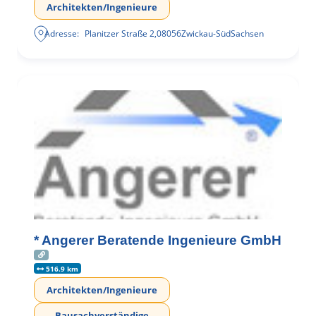
Architekten/Ingenieure
Adresse:
Planitzer Straße 2
,
08056
Zwickau-Süd
Sachsen
* Angerer Beratende Ingenieure GmbH
516.9 km
Architekten/Ingenieure
Bausachverständige