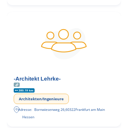
-Architekt Lehrke-
380.19 km
Architekten/Ingenieure
Adresse:
Bornwiesenweg 26
,
60322
Frankfurt am Main
Hessen