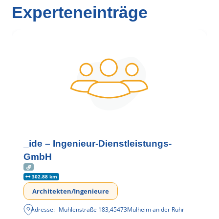
Experteneinträge
_ide – Ingenieur-Dienstleistungs-
GmbH
302.88 km
Architekten/Ingenieure
Adresse:
Mühlenstraße 183
,
45473
Mülheim an der Ruhr