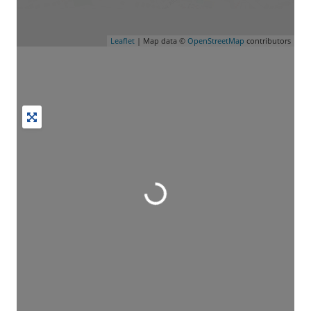
Leaflet
| Map data ©
OpenStreetMap
contributors
Wird geladen …