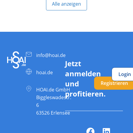
Alle anzeigen
info@hoai.de
Jetzt
anmelden
hoai.de
Login
und
Registrieren
HOAI.de GmbH
profitieren.
Biggleswadestr.
6
63526 Erlensee