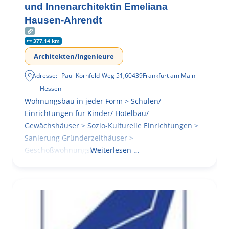
und Innenarchitektin Emeliana
Hausen-Ahrendt
377.14 km
Architekten/Ingenieure
Adresse:
Paul-Kornfeld-Weg 51
,
60439
Frankfurt am Main
Hessen
Wohnungsbau in jeder Form > Schulen/
Einrichtungen für Kinder/ Hotelbau/
Gewächshäuser > Sozio-Kulturelle Einrichtungen >
Sanierung Gründerzeithäuser >
Geschoßwohnungsbau
Weiterlesen …