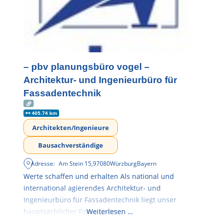
– pbv planungsbüro vogel –
Architektur- und Ingenieurbüro für
Fassadentechnik
405.74 km
Architekten/Ingenieure
Bausachverständige
Adresse:
Am Stein 15
,
97080
Würzburg
Bayern
Werte schaffen und erhalten Als national und
international agierendes Architektur- und
Ingenieurbüro für Fassadentechnik liegt unser
hauptsächlicher Fokus in der
Weiterlesen …