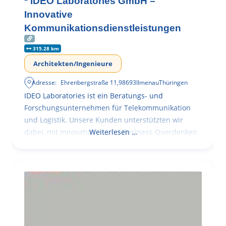
* IDEO Laboratories GmbH –
Innovative
Kommunikationsdienstleistungen
315.28 km
Architekten/Ingenieure
Adresse:
Ehrenbergstraße 11
,
98693
Ilmenau
Thüringen
IDEO Laboratories ist ein Beratungs- und
Forschungsunternehmen für Telekommunikation
und Logistik. Unsere Kunden unterstützten wir
dabei, mit Innovationen und Business-Querdenken
Weiterlesen …