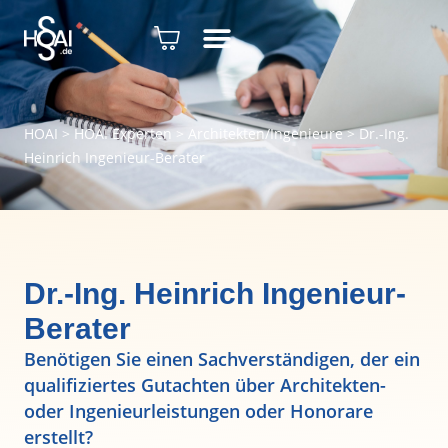
HOAI
>
HOAI Experten
>
Architekten/Ingenieure
>
Dr.-Ing.
Heinrich Ingenieur-Berater
Dr.-Ing. Heinrich Ingenieur-
Berater
Benötigen Sie einen Sachverständigen, der ein
qualifiziertes Gutachten über Architekten-
oder Ingenieurleistungen oder Honorare
erstellt?