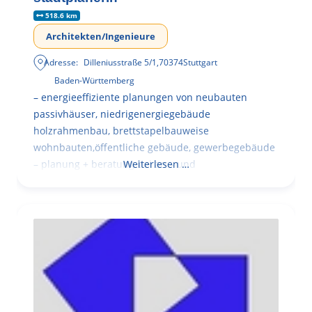
518.6 km
Architekten/Ingenieure
Adresse:
Dilleniusstraße 5/1
,
70374
Stuttgart
Baden-Württemberg
– energieeffiziente planungen von neubauten
passivhäuser, niedrigenergiegebäude
holzrahmenbau, brettstapelbauweise
wohnbauten,öffentliche gebäude, gewerbegebäude
– planung + beratung bei an – und
Weiterlesen …