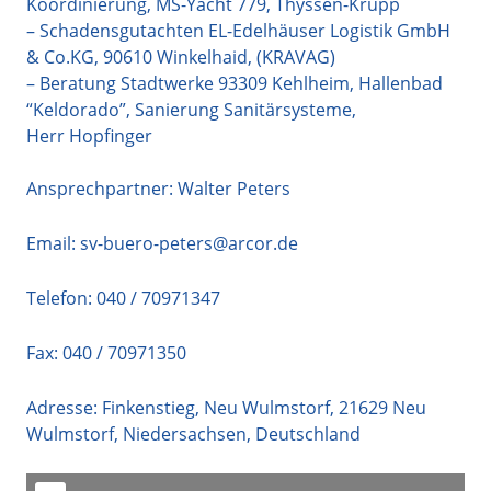
Koordinierung, MS-Yacht 779, Thyssen-Krupp
– Schadensgutachten EL-Edelhäuser Logistik GmbH
& Co.KG, 90610 Winkelhaid, (KRAVAG)
– Beratung Stadtwerke 93309 Kehlheim, Hallenbad
“Keldorado”, Sanierung Sanitärsysteme,
Herr Hopfinger
Ansprechpartner: Walter Peters
Email:
sv-buero-peters@arcor.de
Telefon:
040 / 70971347
Fax: 040 / 70971350
Adresse:
Finkenstieg, Neu Wulmstorf
,
21629
Neu
Wulmstorf
,
Niedersachsen
,
Deutschland