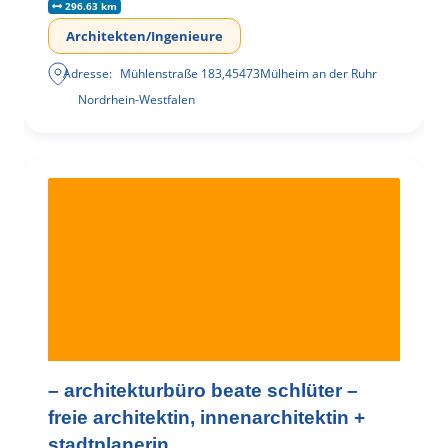
296.63 km
Architekten/Ingenieure
Adresse:
Mühlenstraße 183
,
45473
Mülheim an der Ruhr
Nordrhein-Westfalen
– architekturbüro beate schlüter –
freie architektin, innenarchitektin +
stadtplanerin