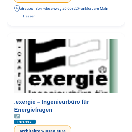
Adresse:
Bornwiesenweg 26
,
60322
Frankfurt am Main
Hessen
.exergie – Ingenieurbüro für
Energiefragen
374.93 km
Architekten/Ingenieure