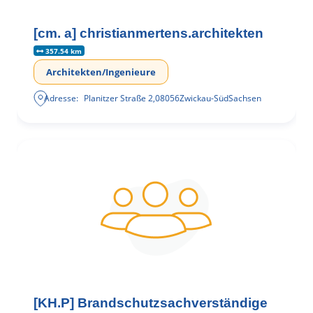
[cm. a] christianmertens.architekten
357.54 km
Architekten/Ingenieure
Adresse:
Planitzer Straße 2
,
08056
Zwickau-Süd
Sachsen
[KH.P] Brandschutzsachverständige