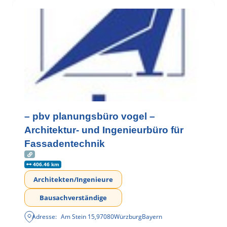
– pbv planungsbüro vogel –
Architektur- und Ingenieurbüro für
Fassadentechnik
406.46 km
Architekten/Ingenieure
Bausachverständige
Adresse:
Am Stein 15
,
97080
Würzburg
Bayern