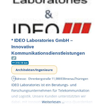
* IDEO Laboratories GmbH –
Innovative
Kommunikationsdienstleistungen
318.18 km
Architekten/Ingenieure
Adresse:
Ehrenbergstraße 11
,
98693
Ilmenau
Thüringen
IDEO Laboratories ist ein Beratungs- und
Forschungsunternehmen für Telekommunikation
und Logistik. Unsere Kunden unterstützten wir
dabei, mit Innovationen und Business-Querdenken
Weiterlesen …