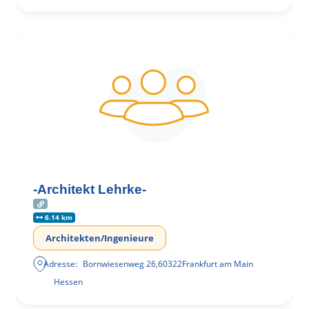
-Architekt Lehrke-
6.14 km
Architekten/Ingenieure
Adresse:
Bornwiesenweg 26
,
60322
Frankfurt am Main
Hessen