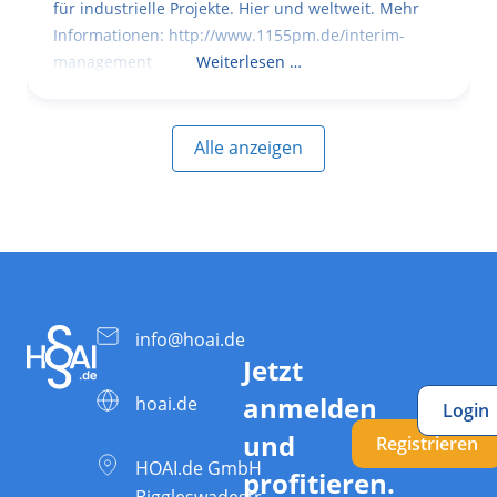
für industrielle Projekte. Hier und weltweit. Mehr
Informationen: http://www.1155pm.de/interim-
management
Weiterlesen …
Alle anzeigen
info@hoai.de
Jetzt
anmelden
hoai.de
Login
und
Registrieren
HOAI.de GmbH
profitieren.
Biggleswadestr.