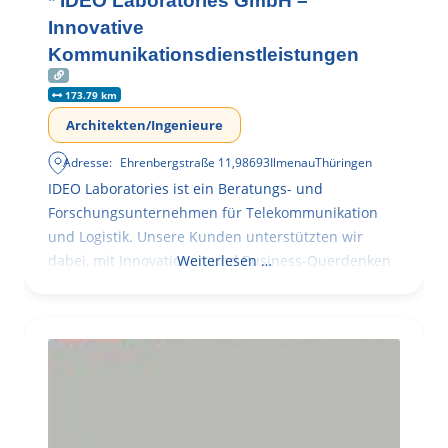
* IDEO Laboratories GmbH –
Innovative
Kommunikationsdienstleistungen
173.79 km
Architekten/Ingenieure
Adresse:
Ehrenbergstraße 11
,
98693
Ilmenau
Thüringen
IDEO Laboratories ist ein Beratungs- und
Forschungsunternehmen für Telekommunikation
und Logistik. Unsere Kunden unterstützten wir
dabei, mit Innovationen und Business-Querdenken
Weiterlesen …