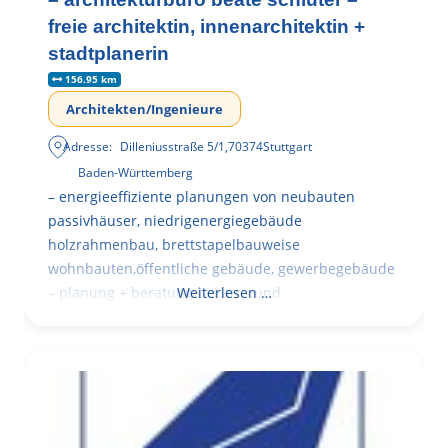
freie architektin, innenarchitektin +
stadtplanerin
156.95 km
Architekten/Ingenieure
Adresse:
Dilleniusstraße 5/1
,
70374
Stuttgart
Baden-Württemberg
– energieeffiziente planungen von neubauten
passivhäuser, niedrigenergiegebäude
holzrahmenbau, brettstapelbauweise
wohnbauten,öffentliche gebäude, gewerbegebäude
– planung + beratung bei an – und
Weiterlesen …