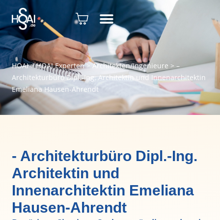
HOAI
>
HOAI Experten
>
Architekten/Ingenieure
>
–
Architekturbüro Dipl.-Ing. Architektin und Innenarchitektin
Emeliana Hausen-Ahrendt
- Architekturbüro Dipl.-Ing.
Architektin und
Innenarchitektin Emeliana
Hausen-Ahrendt