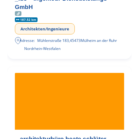
GmbH
187.52 km
Architekten/Ingenieure
Adresse:
Mühlenstraße 183
,
45473
Mülheim an der Ruhr
Nordrhein-Westfalen
– architekturbüro beate schlüter –