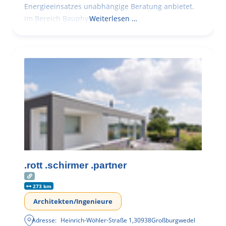
Energieeinsatzes unabhängige Beratung anbietet.
Im Bereich Bauphysik
Weiterlesen …
.rott .schirmer .partner
273 km
Architekten/Ingenieure
Adresse:
Heinrich-Wöhler-Straße 1
,
30938
Großburgwedel