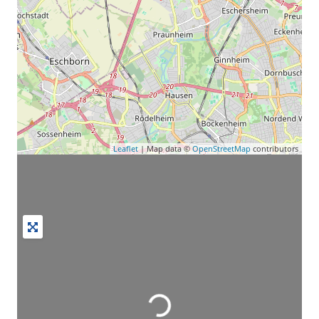
Leaflet
| Map data ©
OpenStreetMap
contributors
Wird geladen …