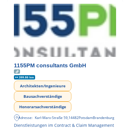
1155PM consultants GmbH
399.86 km
Architekten/Ingenieure
Bausachverständige
Honorarsachverständige
Adresse:
Karl-Marx-Straße 59
,
14482
Potsdam
Brandenburg
Dienstleistungen im Contract & Claim Management