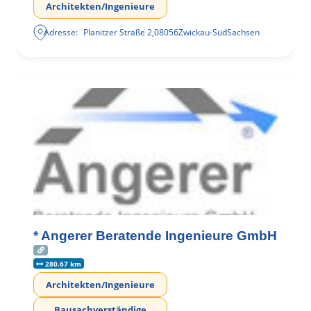
Architekten/Ingenieure
Adresse:
Planitzer Straße 2
,
08056
Zwickau-Süd
Sachsen
* Angerer Beratende Ingenieure GmbH
280.67 km
Architekten/Ingenieure
Bausachverständige