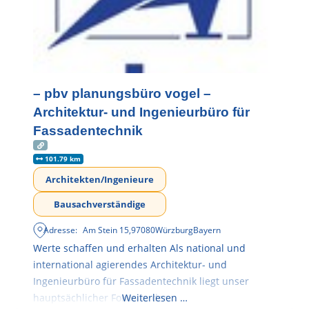
– pbv planungsbüro vogel –
Architektur- und Ingenieurbüro für
Fassadentechnik
101.79 km
Architekten/Ingenieure
Bausachverständige
Adresse:
Am Stein 15
,
97080
Würzburg
Bayern
Werte schaffen und erhalten Als national und
international agierendes Architektur- und
Ingenieurbüro für Fassadentechnik liegt unser
hauptsächlicher Fokus in der
Weiterlesen …