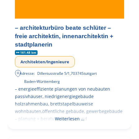
– architekturbüro beate schlüter –
freie architektin, innenarchitektin +
stadtplanerin
161.48 km
Architekten/Ingenieure
Adresse:
Dilleniusstraße 5/1
,
70374
Stuttgart
Baden-Württemberg
– energieeffiziente planungen von neubauten
passivhäuser, niedrigenergiegebäude
holzrahmenbau, brettstapelbauweise
wohnbauten,öffentliche gebäude, gewerbegebäude
– planung + beratung bei an – und
Weiterlesen …