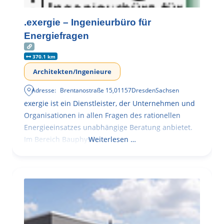
.exergie – Ingenieurbüro für
Energiefragen
370.1 km
Architekten/Ingenieure
Adresse:
Brentanostraße 15
,
01157
Dresden
Sachsen
exergie ist ein Dienstleister, der Unternehmen und
Organisationen in allen Fragen des rationellen
Energieeinsatzes unabhängige Beratung anbietet.
Im Bereich Bauphysik
Weiterlesen …