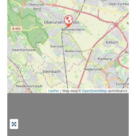
Leaflet
| Map data ©
OpenStreetMap
contributors