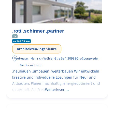
.rott .schirmer .partner
269.55 km
Architekten/Ingenieure
Adresse:
Heinrich-Wöhler-Straße 1
,
30938
Großburgwedel
Niedersachsen
.neubauen .umbauen .weiterbauen Wir entwickeln
kreative und individuelle Lösungen für Neu- und
Altbauten, Planen nachhaltig, energieoptimiert und
dauerhaft. Als Freie
Weiterlesen …