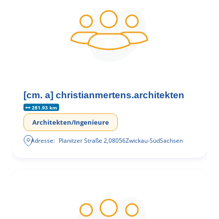
[cm. a] christianmertens.architekten
281.93 km
Architekten/Ingenieure
Adresse:
Planitzer Straße 2
,
08056
Zwickau-Süd
Sachsen