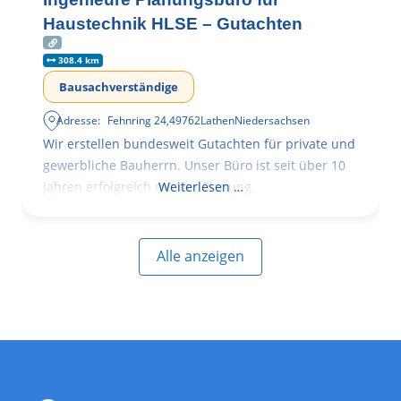
Haustechnik HLSE – Gutachten
308.4 km
Bausachverständige
Adresse:
Fehnring 24
,
49762
Lathen
Niedersachsen
Wir erstellen bundesweit Gutachten für private und
gewerbliche Bauherrn. Unser Büro ist seit über 10
Jahren erfolgreich mit der Planung,
Weiterlesen …
Alle anzeigen