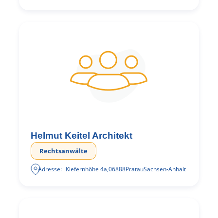
Helmut Keitel Architekt
Rechtsanwälte
Adresse:
Kiefernhöhe 4a
,
06888
Pratau
Sachsen-Anhalt