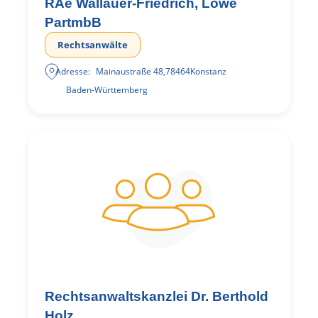
RAe Wallauer-Friedrich, Löwe
PartmbB
Rechtsanwälte
Adresse:
Mainaustraße 48
,
78464
Konstanz
Baden-Württemberg
Rechtsanwaltskanzlei Dr. Berthold
Holz