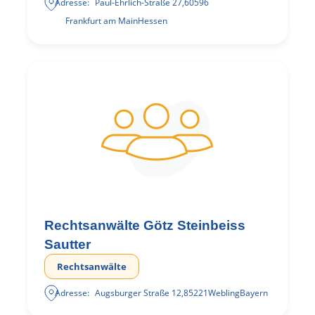
Adresse:
Paul-Ehrlich-Straße 27
,
60596
Frankfurt am Main
Hessen
Rechtsanwälte Götz Steinbeiss
Sautter
Rechtsanwälte
Adresse:
Augsburger Straße 12
,
85221
Webling
Bayern