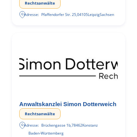
Rechtsanwälte
Adresse:
Pfaffendorfer Str. 25
,
04105
Leipzig
Sachsen
Anwaltskanzlei Simon Dotterweich
Rechtsanwälte
Adresse:
Brückengasse 1b
,
78462
Konstanz
Baden-Württemberg