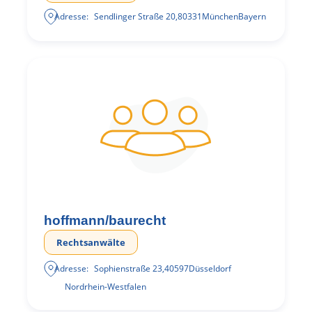
Adresse:
Sendlinger Straße 20
,
80331
München
Bayern
hoffmann/baurecht
Rechtsanwälte
Adresse:
Sophienstraße 23
,
40597
Düsseldorf
Nordrhein-Westfalen