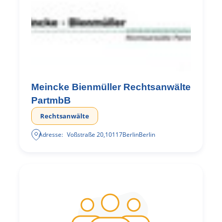
Meincke Bienmüller Rechtsanwälte
PartmbB
Rechtsanwälte
Adresse:
Voßstraße 20
,
10117
Berlin
Berlin