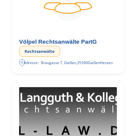
Völpel Rechtsanwälte PartG
Rechtsanwälte
Adresse:
Braugasse 7, Gießen
,
35390
Gießen
Hessen