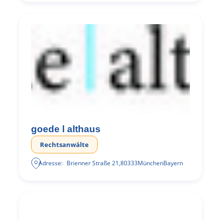
goede l althaus
Rechtsanwälte
Adresse:
Brienner Straße 21
,
80333
München
Bayern