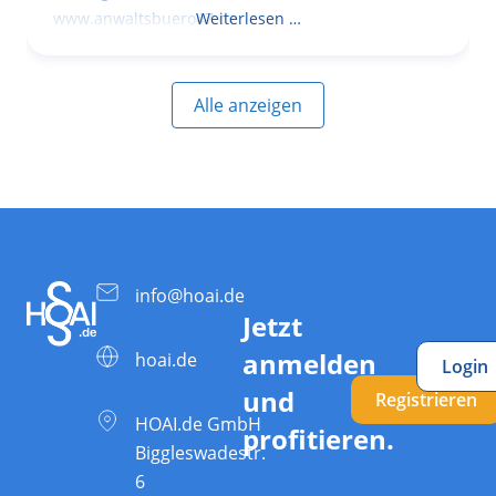
www.anwaltsbuero47.de
Weiterlesen …
Alle anzeigen
info@hoai.de
Jetzt
anmelden
hoai.de
Login
und
Registrieren
HOAI.de GmbH
profitieren.
Biggleswadestr.
6