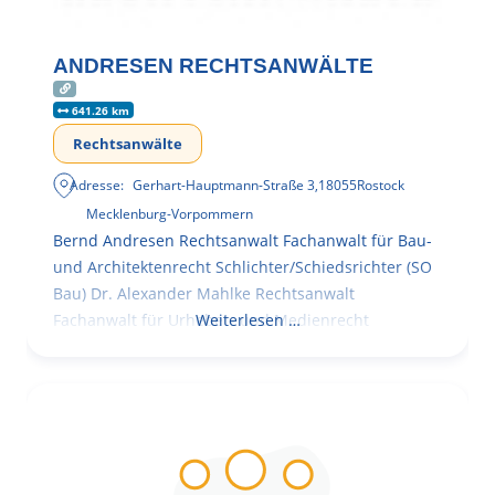
ANDRESEN RECHTSANWÄLTE
641.26 km
Rechtsanwälte
Adresse:
Gerhart-Hauptmann-Straße 3
,
18055
Rostock
Mecklenburg-Vorpommern
Bernd Andresen Rechtsanwalt Fachanwalt für Bau-
und Architektenrecht Schlichter/Schiedsrichter (SO
Bau) Dr. Alexander Mahlke Rechtsanwalt
Fachanwalt für Urheber- und Medienrecht
Weiterlesen …