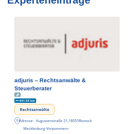
adjuris – Rechtsanwälte &
Steuerberater
641.54 km
Rechtsanwälte
Adresse:
Augustenstraße 21
,
18055
Rostock
Mecklenburg-Vorpommern