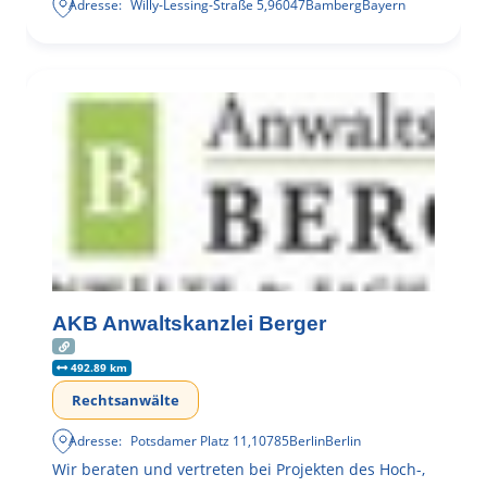
Adresse:
Willy-Lessing-Straße 5
,
96047
Bamberg
Bayern
AKB Anwaltskanzlei Berger
492.89 km
Rechtsanwälte
Adresse:
Potsdamer Platz 11
,
10785
Berlin
Berlin
Wir beraten und vertreten bei Projekten des Hoch-,