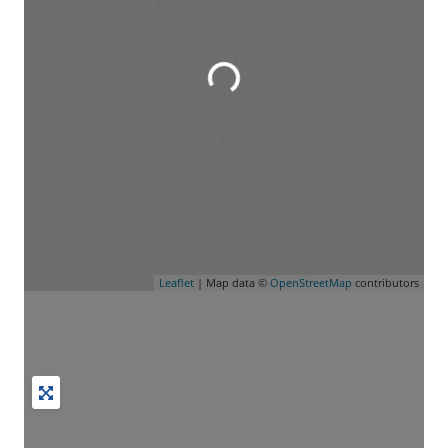
Wird geladen …
Leaflet
| Map data ©
OpenStreetMap
contributors