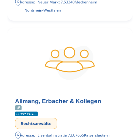
Adresse:
Neuer Markt 7
,
53340
Meckenheim
Nordrhein-Westfalen
Allmang, Erbacher & Kollegen
257.29 km
Rechtsanwälte
Adresse:
Eisenbahnstraße 73
,
67655
Kaiserslautern