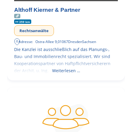
Althoff Kierner & Partner
359 km
Rechtsanwälte
Adresse:
Ostra-Allee 9
,
01067
Dresden
Sachsen
Die Kanzlei ist ausschließlich auf das Planungs-,
Bau- und Immobilienrecht spezialisiert. Wir sind
Kooperationspartner von Haftpflichtversicherern
der Archit. u. Ing.
Weiterlesen …