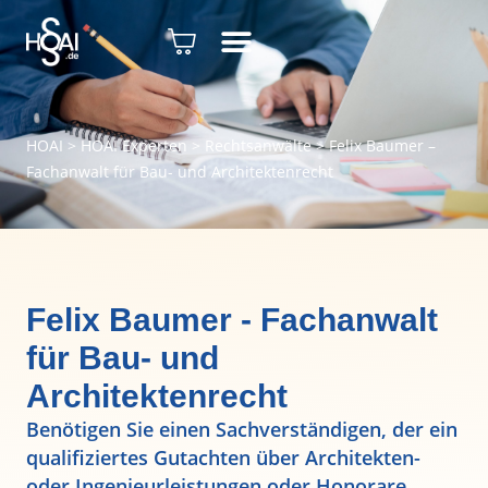
HOAI
>
HOAI Experten
>
Rechtsanwälte
>
Felix Baumer –
Fachanwalt für Bau- und Architektenrecht
Felix Baumer - Fachanwalt
für Bau- und
Architektenrecht
Benötigen Sie einen Sachverständigen, der ein
qualifiziertes Gutachten über Architekten-
oder Ingenieurleistungen oder Honorare