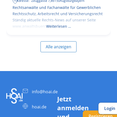
Adresse:
Zeuggasse 7
,
86150
Augsburg
Bayern
Rechtsanwälte und Fachanwälte für Gewerblichen
Rechtsschutz, Arbeitsrecht und Versicherungsrecht
Ständig aktuelle Rechts-News auf unserer Seite
www.anwaltsbuero47.de
Weiterlesen …
Alle anzeigen
info@hoai.de
Jetzt
anmelden
hoai.de
Login
und
Registrieren