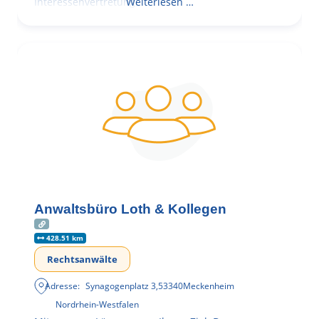
Interessenvertretung,
Weiterlesen …
Anwaltsbüro Loth & Kollegen
428.51 km
Rechtsanwälte
Adresse:
Synagogenplatz 3
,
53340
Meckenheim
Nordrhein-Westfalen