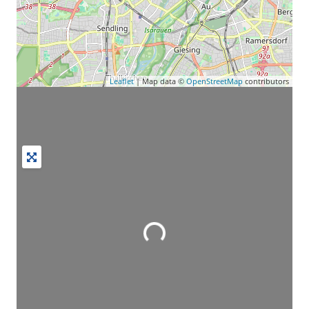
Leaflet
| Map data ©
OpenStreetMap
contributors
Wird geladen …