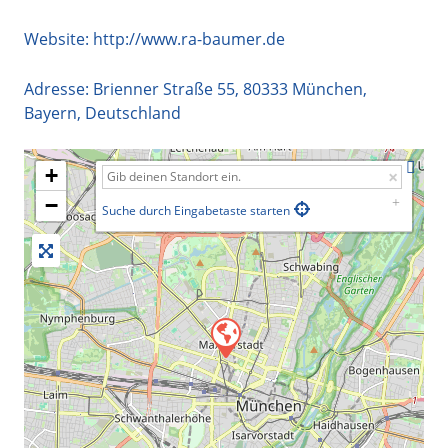
Website:
http://www.ra-baumer.de
Adresse:
Brienner Straße 55
,
80333
München
,
Bayern
,
Deutschland
+
−
Suche durch Eingabetaste starten