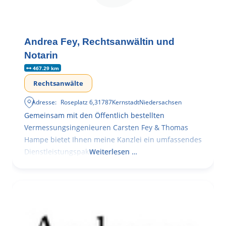
Andrea Fey, Rechtsanwältin und
Notarin
467.29 km
Rechtsanwälte
Adresse:
Roseplatz 6
,
31787
Kernstadt
Niedersachsen
Gemeinsam mit den Öffentlich bestellten
Vermessungsingenieuren Carsten Fey & Thomas
Hampe bietet Ihnen meine Kanzlei ein umfassendes
Dienstleistungspaket rund ums
Weiterlesen …