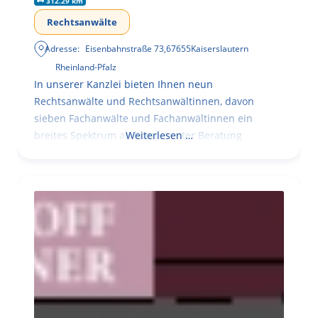
312.29 km
Rechtsanwälte
Adresse:
Eisenbahnstraße 73
,
67655
Kaiserslautern
Rheinland-Pfalz
In unserer Kanzlei bieten Ihnen neun
Rechtsanwälte und Rechtsanwältinnen, davon
sieben Fachanwälte und Fachanwältinnen ein
breites Spektrum an kompetenter Beratung
Weiterlesen …