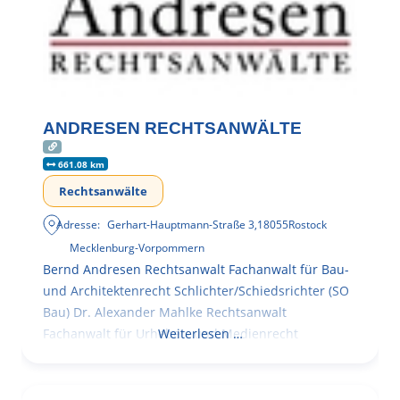
ANDRESEN RECHTSANWÄLTE
661.08 km
Rechtsanwälte
Adresse:
Gerhart-Hauptmann-Straße 3
,
18055
Rostock
Mecklenburg-Vorpommern
Bernd Andresen Rechtsanwalt Fachanwalt für Bau-
und Architektenrecht Schlichter/Schiedsrichter (SO
Bau) Dr. Alexander Mahlke Rechtsanwalt
Fachanwalt für Urheber- und Medienrecht
Weiterlesen …