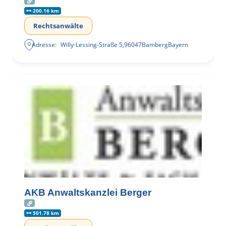
200.16 km
Rechtsanwälte
Adresse:
Willy-Lessing-Straße 5
,
96047
Bamberg
Bayern
AKB Anwaltskanzlei Berger
501.78 km