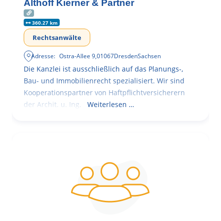
Althoff Kierner & Partner
360.27 km
Rechtsanwälte
Adresse:
Ostra-Allee 9
,
01067
Dresden
Sachsen
Die Kanzlei ist ausschließlich auf das Planungs-,
Bau- und Immobilienrecht spezialisiert. Wir sind
Kooperationspartner von Haftpflichtversicherern
der Archit. u. Ing.
Weiterlesen …