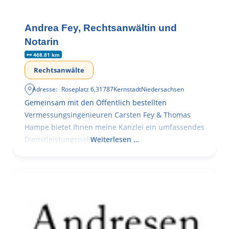
Andrea Fey, Rechtsanwältin und
Notarin
468.81 km
Rechtsanwälte
Adresse:
Roseplatz 6
,
31787
Kernstadt
Niedersachsen
Gemeinsam mit den Öffentlich bestellten
Vermessungsingenieuren Carsten Fey & Thomas
Hampe bietet Ihnen meine Kanzlei ein umfassendes
Dienstleistungspaket rund ums
Weiterlesen …