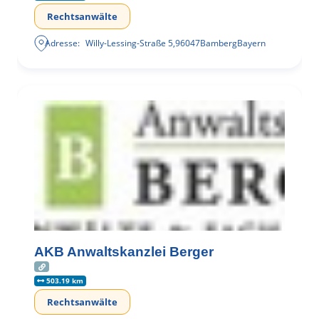
Rechtsanwälte
Adresse:
Willy-Lessing-Straße 5
,
96047
Bamberg
Bayern
AKB Anwaltskanzlei Berger
503.19 km
Rechtsanwälte