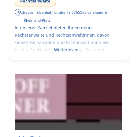
Rechtsanwälte
Adresse:
Eisenbahnstraße 73
,
67655
Kaiserslautern
Rheinland-Pfalz
In unserer Kanzlei bieten Ihnen neun
Rechtsanwälte und Rechtsanwältinnen, davon
sieben Fachanwälte und Fachanwältinnen ein
breites Spektrum an kompetenter Beratung
Weiterlesen …