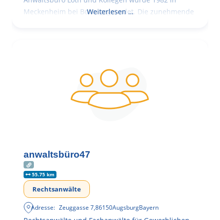
Meckenheim bei Bonn gegründet. Die zunehmende
Weiterlesen …
anwaltsbüro47
55.75 km
Rechtsanwälte
Adresse:
Zeuggasse 7
,
86150
Augsburg
Bayern