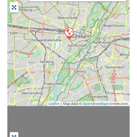
Leaflet
| Map data ©
OpenStreetMap
contributors