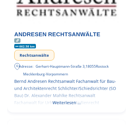
ANDRESEN RECHTSANWÄLTE
662.58 km
Rechtsanwälte
Adresse:
Gerhart-Hauptmann-Straße 3
,
18055
Rostock
Mecklenburg-Vorpommern
Bernd Andresen Rechtsanwalt Fachanwalt für Bau-
und Architektenrecht Schlichter/Schiedsrichter (SO
Bau) Dr. Alexander Mahlke Rechtsanwalt
Fachanwalt für Urheber- und Medienrecht
Weiterlesen …