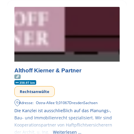
Althoff Kierner & Partner
358.97 km
Rechtsanwälte
Adresse:
Ostra-Allee 9
,
01067
Dresden
Sachsen
Die Kanzlei ist ausschließlich auf das Planungs-,
Bau- und Immobilienrecht spezialisiert. Wir sind
Kooperationspartner von Haftpflichtversicherern
der Archit. u. Ing.
Weiterlesen …