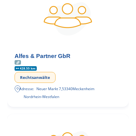
Alfes & Partner GbR
428.55 km
Rechtsanwälte
Adresse:
Neuer Markt 7
,
53340
Meckenheim
Nordrhein-Westfalen