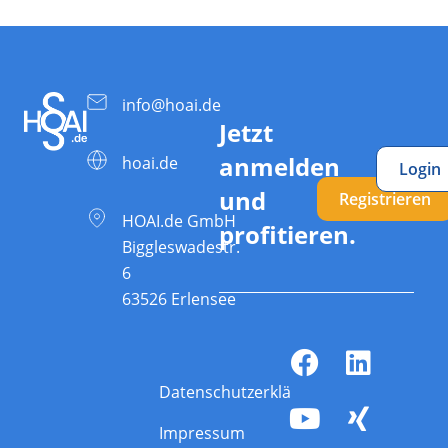
info@hoai.de
Jetzt
anmelden
hoai.de
Login
und
Registrieren
HOAI.de GmbH
profitieren.
Biggleswadestr.
6
63526 Erlensee
Datenschutzerklärung
Impressum