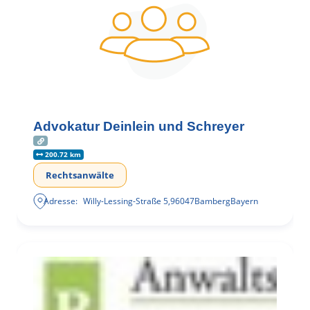
Advokatur Deinlein und Schreyer
200.72 km
Rechtsanwälte
Adresse:
Willy-Lessing-Straße 5
,
96047
Bamberg
Bayern