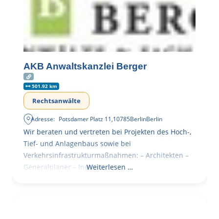
AKB Anwaltskanzlei Berger
501.92 km
Rechtsanwälte
Adresse:
Potsdamer Platz 11
,
10785
Berlin
Berlin
Wir beraten und vertreten bei Projekten des Hoch-,
Tief- und Anlagenbaus sowie bei
Verkehrsinfrastrukturmaßnahmen: – Architekten –
Generalplaner – Ingenieure
Weiterlesen …