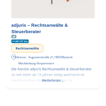
adjuris – Rechtsanwälte &
Steuerberater
661.67 km
Rechtsanwälte
Adresse:
Augustenstraße 21
,
18055
Rostock
Mecklenburg-Vorpommern
Die Kanzlei adjuris Rechtsanwälte & Steuerberater
ist seit mehr als 15 Jahren stetig wachsend im
norddeutschen Raum tätig. Zögern Sie
Weiterlesen …