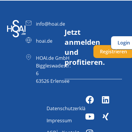
info@hoai.de
Jetzt
anmelden
hoai.de
Login
und
Registrieren
HOAI.de GmbH
profitieren.
Biggleswadestr.
6
63526 Erlensee
Datenschutzerklärung
Impressum