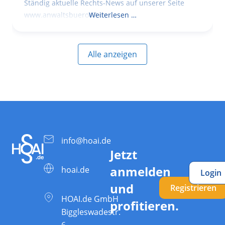
Ständig aktuelle Rechts-News auf unserer Seite
www.anwaltsbuero47.de
Weiterlesen …
Alle anzeigen
info@hoai.de
Jetzt
anmelden
hoai.de
Login
und
Registrieren
HOAI.de GmbH
profitieren.
Biggleswadestr.
6