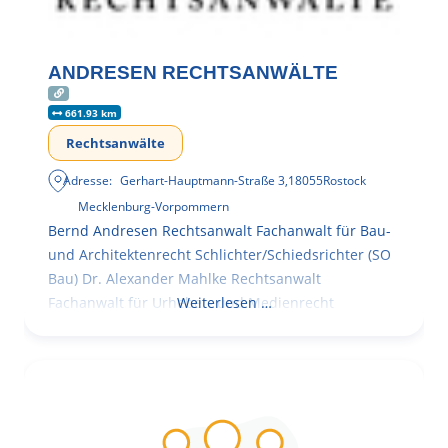
ANDRESEN RECHTSANWÄLTE
661.93 km
Rechtsanwälte
Adresse:
Gerhart-Hauptmann-Straße 3
,
18055
Rostock
Mecklenburg-Vorpommern
Bernd Andresen Rechtsanwalt Fachanwalt für Bau-
und Architektenrecht Schlichter/Schiedsrichter (SO
Bau) Dr. Alexander Mahlke Rechtsanwalt
Fachanwalt für Urheber- und Medienrecht
Weiterlesen …