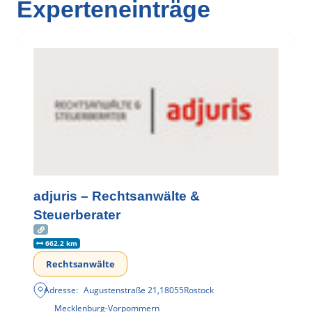
Experteneinträge
adjuris – Rechtsanwälte &
Steuerberater
662.2 km
Rechtsanwälte
Adresse:
Augustenstraße 21
,
18055
Rostock
Mecklenburg-Vorpommern