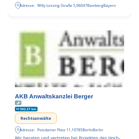
Adresse:
Willy-Lessing-Straße 5
,
96047
Bamberg
Bayern
AKB Anwaltskanzlei Berger
502.27 km
Rechtsanwälte
Adresse:
Potsdamer Platz 11
,
10785
Berlin
Berlin
Wir beraten und vertreten bei Projekten des Hoch-,