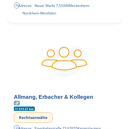
Adresse:
Neuer Markt 7
,
53340
Meckenheim
Nordrhein-Westfalen
Allmang, Erbacher & Kollegen
314.27 km
Rechtsanwälte
Adresse:
Eisenbahnstraße 73
,
67655
Kaiserslautern