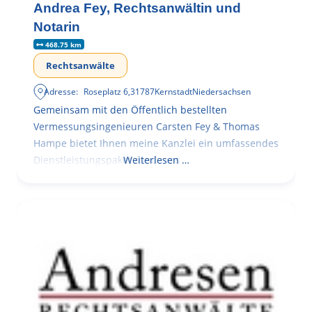
Andrea Fey, Rechtsanwältin und
Notarin
468.75 km
Rechtsanwälte
Adresse:
Roseplatz 6
,
31787
Kernstadt
Niedersachsen
Gemeinsam mit den Öffentlich bestellten
Vermessungsingenieuren Carsten Fey & Thomas
Hampe bietet Ihnen meine Kanzlei ein umfassendes
Dienstleistungspaket rund ums
Weiterlesen …