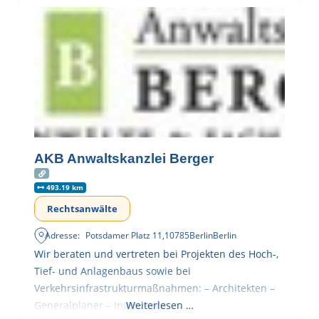
AKB Anwaltskanzlei Berger
493.19 km
Rechtsanwälte
Adresse:
Potsdamer Platz 11
,
10785
Berlin
Berlin
Wir beraten und vertreten bei Projekten des Hoch-,
Tief- und Anlagenbaus sowie bei
Verkehrsinfrastrukturmaßnahmen: – Architekten –
Generalplaner – Ingenieure
Weiterlesen …