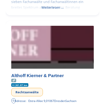
sieben Fachanwälte und Fachanwältinnen ein
breites Spektrum an kompetenter Beratung
Weiterlesen …
Althoff Kierner & Partner
361.87 km
Rechtsanwälte
Adresse:
Ostra-Allee 9
,
01067
Dresden
Sachsen