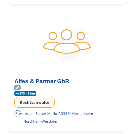
Alfes & Partner GbR
375.48 km
Rechtsanwälte
Adresse:
Neuer Markt 7
,
53340
Meckenheim
Nordrhein-Westfalen