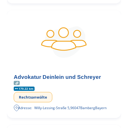
Advokatur Deinlein und Schreyer
170.22 km
Rechtsanwälte
Adresse:
Willy-Lessing-Straße 5
,
96047
Bamberg
Bayern