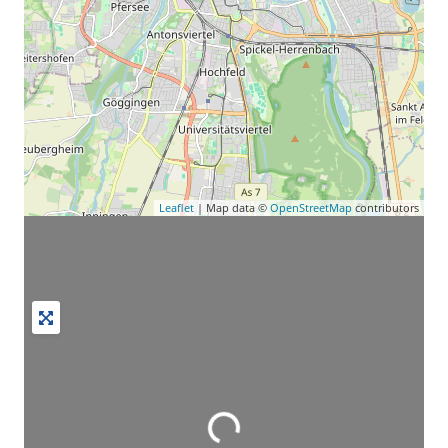
Leaflet
| Map data ©
OpenStreetMap
contributors