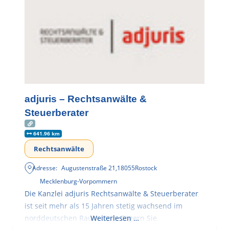
adjuris – Rechtsanwälte &
Steuerberater
641.96 km
Rechtsanwälte
Adresse:
Augustenstraße 21
,
18055
Rostock
Mecklenburg-Vorpommern
Die Kanzlei adjuris Rechtsanwälte & Steuerberater
ist seit mehr als 15 Jahren stetig wachsend im
norddeutschen Raum tätig. Zögern Sie
Weiterlesen …