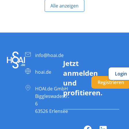
Alle anzeigen
info@hoai.de
Jetzt
anmelden
hoai.de
Login
und
Registrieren
HOAI.de GmbH
profitieren.
Biggleswadestr.
6
63526 Erlensee