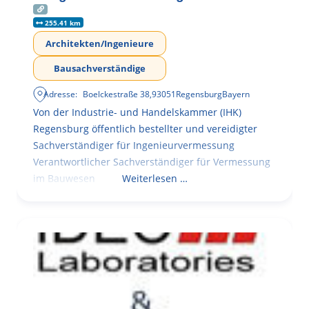
255.41 km
Architekten/Ingenieure
Bausachverständige
Adresse:
Boelckestraße 38
,
93051
Regensburg
Bayern
Von der Industrie- und Handelskammer (IHK)
Regensburg öffentlich bestellter und vereidigter
Sachverständiger für Ingenieurvermessung
Verantwortlicher Sachverständiger für Vermessung
im Bauwesen
Weiterlesen …