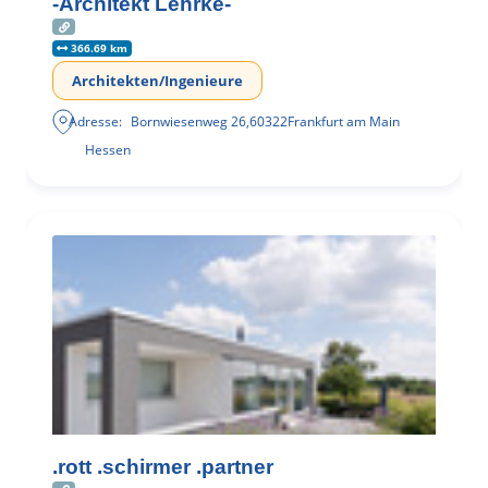
-Architekt Lehrke-
366.69 km
Architekten/Ingenieure
Adresse:
Bornwiesenweg 26
,
60322
Frankfurt am Main
Hessen
.rott .schirmer .partner