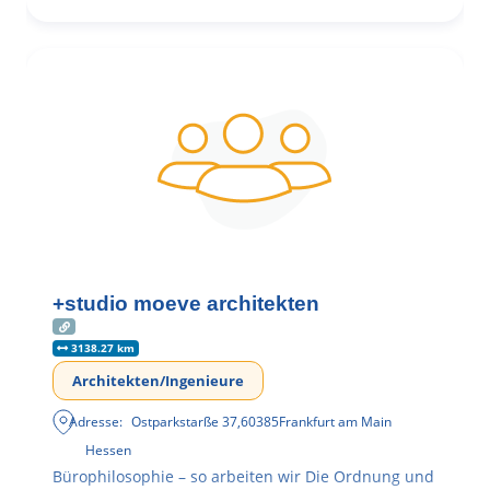
+studio moeve architekten
3138.27 km
Architekten/Ingenieure
Adresse:
Ostparkstarße 37
,
60385
Frankfurt am Main
Hessen
Bürophilosophie – so arbeiten wir Die Ordnung und