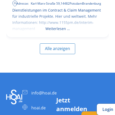
Adresse:
Karl-Marx-Straße 59
,
14482
Potsdam
Brandenburg
Dienstleistungen im Contract & Claim Management
für industrielle Projekte. Hier und weltweit. Mehr
Informationen: http://www.1155pm.de/interim-
management
Weiterlesen …
Alle anzeigen
info@hoai.de
Jetzt
anmelden
hoai.de
Login