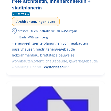
freie architektin, innenarchitektin +
stadtplanerin
152.78 km
Architekten/Ingenieure
Adresse:
Dilleniusstraße 5/1
,
70374
Stuttgart
Baden-Württemberg
– energieeffiziente planungen von neubauten
passivhäuser, niedrigenergiegebäude
holzrahmenbau, brettstapelbauweise
wohnbauten,öffentliche gebäude, gewerbegebäude
– planung + beratung bei an – und
Weiterlesen …