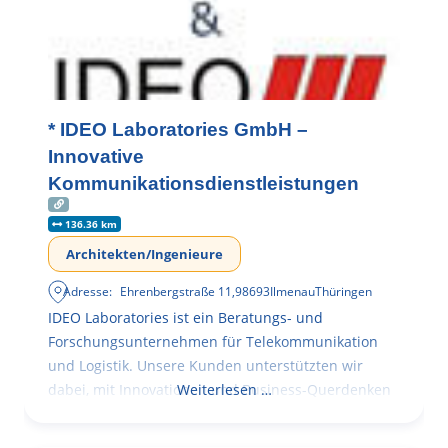
* IDEO Laboratories GmbH –
Innovative
Kommunikationsdienstleistungen
136.36 km
Architekten/Ingenieure
Adresse:
Ehrenbergstraße 11
,
98693
Ilmenau
Thüringen
IDEO Laboratories ist ein Beratungs- und
Forschungsunternehmen für Telekommunikation
und Logistik. Unsere Kunden unterstützten wir
dabei, mit Innovationen und Business-Querdenken
Weiterlesen …