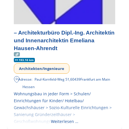
– Architekturbüro Dipl.-Ing. Architektin
und Innenarchitektin Emeliana
Hausen-Ahrendt
193.16 km
Architekten/Ingenieure
Adresse:
Paul-Kornfeld-Weg 51
,
60439
Frankfurt am Main
Hessen
Wohnungsbau in jeder Form > Schulen/
Einrichtungen für Kinder/ Hotelbau/
Gewächshäuser > Sozio-Kulturelle Einrichtungen >
Sanierung Gründerzeithäuser >
Geschoßwohnungsbau
Weiterlesen …