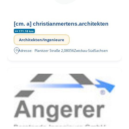
[cm. a] christianmertens.architekten
171.18 km
Architekten/Ingenieure
Adresse:
Planitzer Straße 2
,
08056
Zwickau-Süd
Sachsen