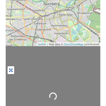
Leaflet
| Map data ©
OpenStreetMap
contributors
Wird geladen …