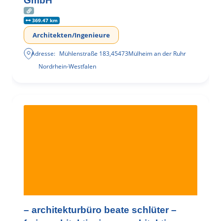
GmbH
369.47 km
Architekten/Ingenieure
Adresse:
Mühlenstraße 183
,
45473
Mülheim an der Ruhr
Nordrhein-Westfalen
– architekturbüro beate schlüter –