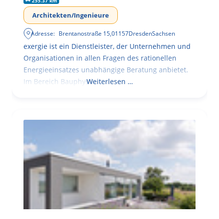
255.37 km
Architekten/Ingenieure
Adresse:
Brentanostraße 15
,
01157
Dresden
Sachsen
exergie ist ein Dienstleister, der Unternehmen und
Organisationen in allen Fragen des rationellen
Energieeinsatzes unabhängige Beratung anbietet.
Im Bereich Bauphysik
Weiterlesen …