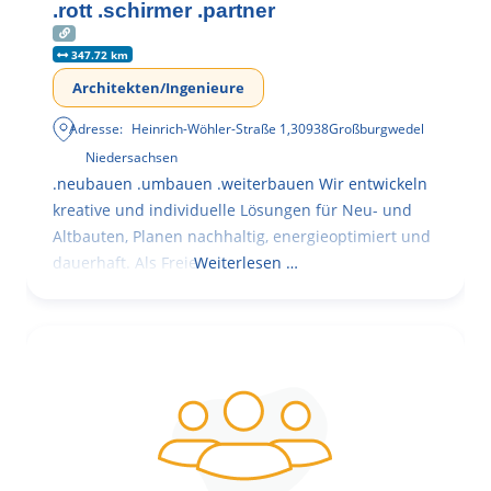
.rott .schirmer .partner
347.72 km
Architekten/Ingenieure
Adresse:
Heinrich-Wöhler-Straße 1
,
30938
Großburgwedel
Niedersachsen
.neubauen .umbauen .weiterbauen Wir entwickeln
kreative und individuelle Lösungen für Neu- und
Altbauten, Planen nachhaltig, energieoptimiert und
dauerhaft. Als Freie
Weiterlesen …