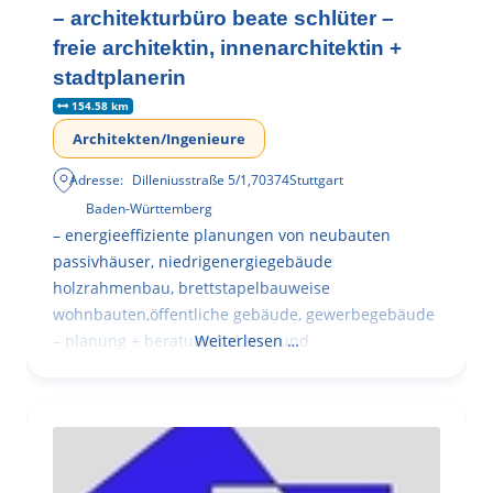
– architekturbüro beate schlüter –
freie architektin, innenarchitektin +
stadtplanerin
154.58 km
Architekten/Ingenieure
Adresse:
Dilleniusstraße 5/1
,
70374
Stuttgart
Baden-Württemberg
– energieeffiziente planungen von neubauten
passivhäuser, niedrigenergiegebäude
holzrahmenbau, brettstapelbauweise
wohnbauten,öffentliche gebäude, gewerbegebäude
– planung + beratung bei an – und
Weiterlesen …