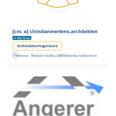
[cm. a] christianmertens.architekten
169.73 km
Architekten/Ingenieure
Adresse:
Planitzer Straße 2
,
08056
Zwickau-Süd
Sachsen