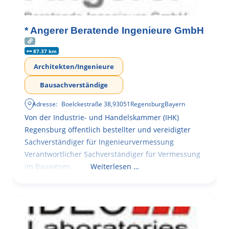
* Angerer Beratende Ingenieure GmbH
87.37 km
Architekten/Ingenieure
Bausachverständige
Adresse:
Boelckestraße 38
,
93051
Regensburg
Bayern
Von der Industrie- und Handelskammer (IHK)
Regensburg öffentlich bestellter und vereidigter
Sachverständiger für Ingenieurvermessung
Verantwortlicher Sachverständiger für Vermessung
im Bauwesen
Weiterlesen …