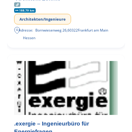
188.79 km
Architekten/Ingenieure
Adresse:
Bornwiesenweg 26
,
60322
Frankfurt am Main
Hessen
.exergie – Ingenieurbüro für
Energiefragen