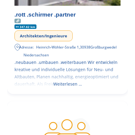
.rott .schirmer .partner
347.62 km
Architekten/Ingenieure
Adresse:
Heinrich-Wöhler-Straße 1
,
30938
Großburgwedel
Niedersachsen
.neubauen .umbauen .weiterbauen Wir entwickeln
kreative und individuelle Lösungen für Neu- und
Altbauten, Planen nachhaltig, energieoptimiert und
dauerhaft. Als Freie
Weiterlesen …