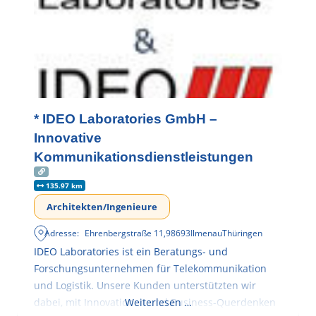
* IDEO Laboratories GmbH –
Innovative
Kommunikationsdienstleistungen
135.97 km
Architekten/Ingenieure
Adresse:
Ehrenbergstraße 11
,
98693
Ilmenau
Thüringen
IDEO Laboratories ist ein Beratungs- und
Forschungsunternehmen für Telekommunikation
und Logistik. Unsere Kunden unterstützten wir
dabei, mit Innovationen und Business-Querdenken
Weiterlesen …