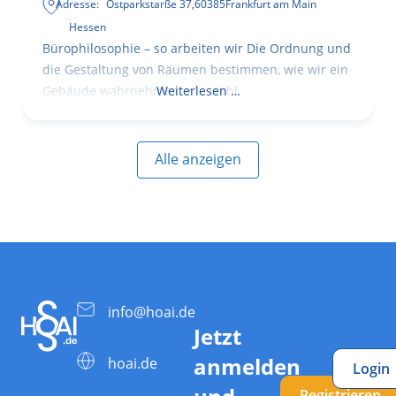
Adresse:
Ostparkstarße 37
,
60385
Frankfurt am Main
Hessen
Bürophilosophie – so arbeiten wir Die Ordnung und
die Gestaltung von Räumen bestimmen, wie wir ein
Gebäude wahrnehmen, wie wohl
Weiterlesen …
Alle anzeigen
info@hoai.de
Jetzt
anmelden
hoai.de
Login
Registrieren