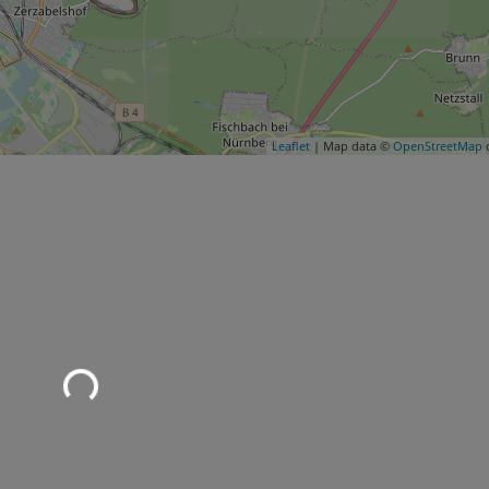
Leaflet
| Map data ©
OpenStreetMap
c
Wird geladen …