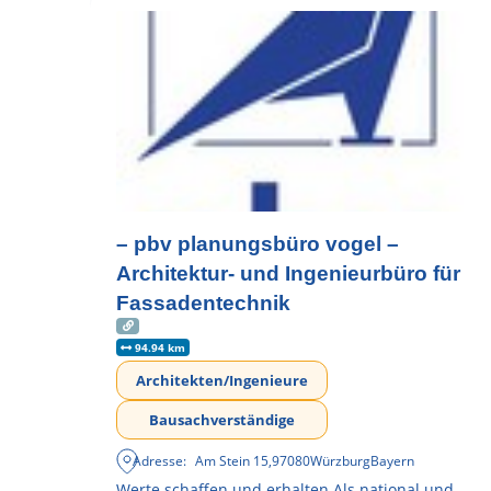
– pbv planungsbüro vogel –
Architektur- und Ingenieurbüro für
Fassadentechnik
94.94 km
Architekten/Ingenieure
Bausachverständige
Adresse:
Am Stein 15
,
97080
Würzburg
Bayern
Werte schaffen und erhalten Als national und