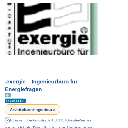
.exergie – Ingenieurbüro für
Energiefragen
252.43 km
Architekten/Ingenieure
Adresse:
Brentanostraße 15
,
01157
Dresden
Sachsen
exergie ist ein Dienstleister, der Unternehmen