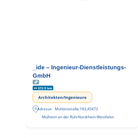
_ide – Ingenieur-Dienstleistungs-
GmbH
372.5 km
Architekten/Ingenieure
Adresse:
Mühlenstraße 183
,
45473
Mülheim an der Ruhr
Nordrhein-Westfalen