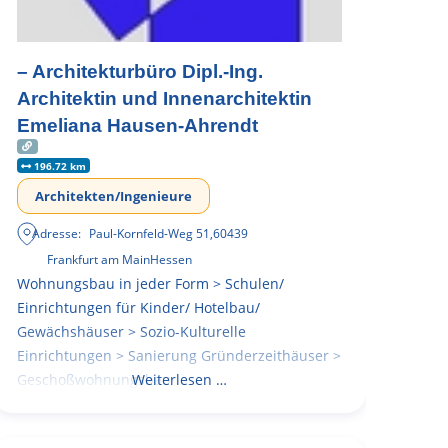
– Architekturbüro Dipl.-Ing.
Architektin und Innenarchitektin
Emeliana Hausen-Ahrendt
196.72 km
Architekten/Ingenieure
Adresse:
Paul-Kornfeld-Weg 51
,
60439
Frankfurt am Main
Hessen
Wohnungsbau in jeder Form > Schulen/
Einrichtungen für Kinder/ Hotelbau/
Gewächshäuser > Sozio-Kulturelle
Einrichtungen > Sanierung Gründerzeithäuser >
Geschoßwohnungsbau
Weiterlesen …