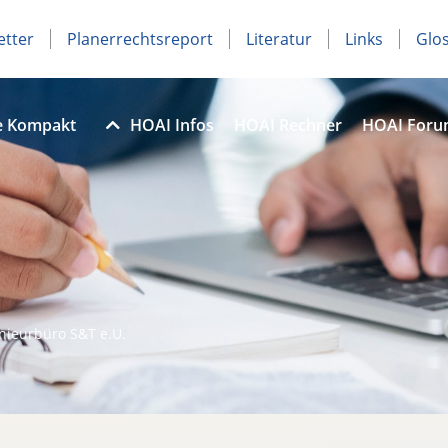
etter
Planerrechtsreport
Literatur
Links
Glo
e Kompakt
HOAI Infos
HOAI Rechner
HOAI For
nieurbüro S&T e.U.