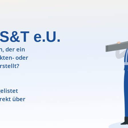
 S&T e.U.
, der ein
ekten- oder
rstellt?
elistet
rekt über