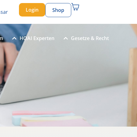
Login
Shop
ssar
um
HOAI Experten
Gesetze & Recht