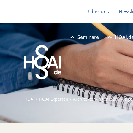
Über uns
Newsl
Seminare
HOAI.d
HOAI
>
HOAI Experten
>
Architekten/Ingenieure
>
Inge