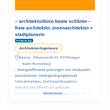
– architekturbüro beate schlüter –
freie architektin, innenarchitektin +
stadtplanerin
156.41 km
Architekten/Ingenieure
Adresse:
Dilleniusstraße 5/1
,
70374
Stuttgart
Baden-Württemberg
– energieeffiziente planungen von neubauten
passivhäuser, niedrigenergiegebäude
holzrahmenbau, brettstapelbauweise
wohnbauten,öffentliche gebäude,
gewerbegebäude – planung + beratung bei an –
Weiterlesen …
und