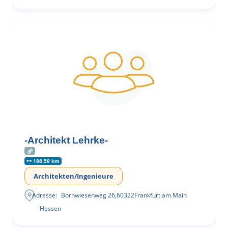
-Architekt Lehrke-
188.59 km
Architekten/Ingenieure
Adresse:
Bornwiesenweg 26
,
60322
Frankfurt am Main
Hessen