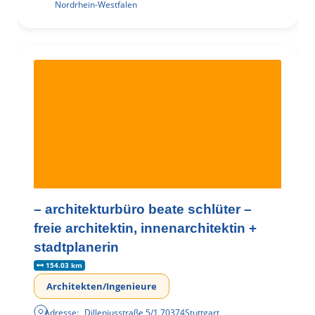
Nordrhein-Westfalen
– architekturbüro beate schlüter –
freie architektin, innenarchitektin +
stadtplanerin
154.03 km
Architekten/Ingenieure
Adresse:
Dilleniusstraße 5/1
,
70374
Stuttgart