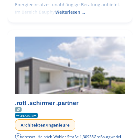
Energieeinsatzes unabhängige Beratung anbietet.
Im Bereich Bauphysik
Weiterlesen …
.rott .schirmer .partner
347.93 km
Architekten/Ingenieure
Adresse:
Heinrich-Wöhler-Straße 1
,
30938
Großburgwedel