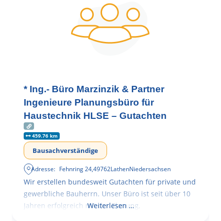
* Ing.- Büro Marzinzik & Partner
Ingenieure Planungsbüro für
Haustechnik HLSE – Gutachten
459.76 km
Bausachverständige
Adresse:
Fehnring 24
,
49762
Lathen
Niedersachsen
Wir erstellen bundesweit Gutachten für private und
gewerbliche Bauherrn. Unser Büro ist seit über 10
Jahren erfolgreich mit der Planung,
Weiterlesen …