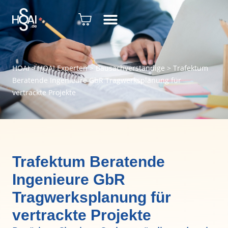
HOAI
>
HOAI Experten
>
Bausachverständige
>
Trafektum
Beratende Ingenieure GbR Tragwerksplanung für
vertrackte Projekte
Trafektum Beratende
Ingenieure GbR
Tragwerksplanung für
vertrackte Projekte