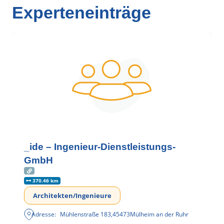
Experteneinträge
_ide – Ingenieur-Dienstleistungs-
GmbH
370.46 km
Architekten/Ingenieure
Adresse:
Mühlenstraße 183
,
45473
Mülheim an der Ruhr