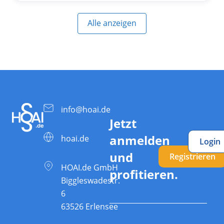
Alle anzeigen
info@hoai.de
Jetzt
anmelden
hoai.de
Login
und
Registrieren
HOAI.de GmbH
profitieren.
Biggleswadestr.
6
63526 Erlensee