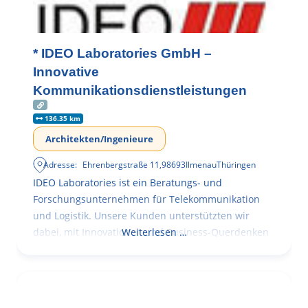
* IDEO Laboratories GmbH –
Innovative
Kommunikationsdienstleistungen
136.35 km
Architekten/Ingenieure
Adresse:
Ehrenbergstraße 11
,
98693
Ilmenau
Thüringen
IDEO Laboratories ist ein Beratungs- und
Forschungsunternehmen für Telekommunikation
und Logistik. Unsere Kunden unterstützten wir
dabei, mit Innovationen und Business-Querdenken
Weiterlesen …