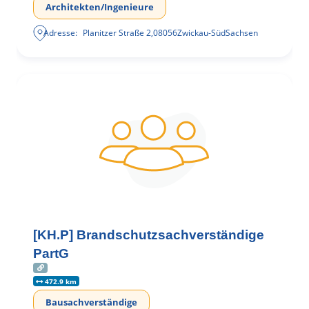
Architekten/Ingenieure
Adresse:
Planitzer Straße 2
,
08056
Zwickau-Süd
Sachsen
[KH.P] Brandschutzsachverständige
PartG
472.9 km
Bausachverständige