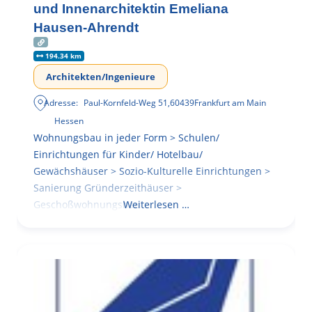
und Innenarchitektin Emeliana
Hausen-Ahrendt
194.34 km
Architekten/Ingenieure
Adresse:
Paul-Kornfeld-Weg 51
,
60439
Frankfurt am Main
Hessen
Wohnungsbau in jeder Form > Schulen/
Einrichtungen für Kinder/ Hotelbau/
Gewächshäuser > Sozio-Kulturelle Einrichtungen >
Sanierung Gründerzeithäuser >
Geschoßwohnungsbau
Weiterlesen …