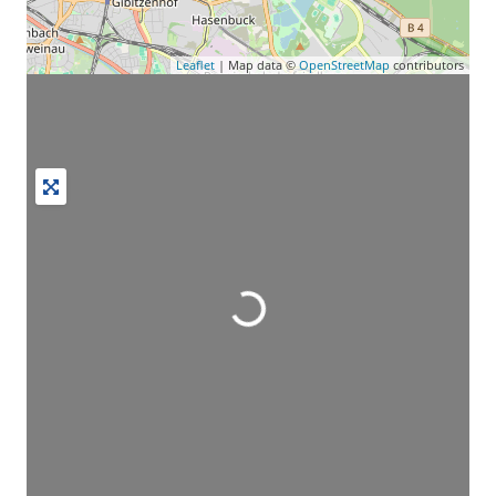
Leaflet
| Map data ©
OpenStreetMap
contributors
Wird geladen …