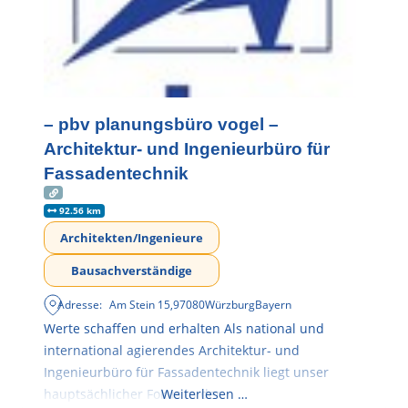
– pbv planungsbüro vogel –
Architektur- und Ingenieurbüro für
Fassadentechnik
92.56 km
Architekten/Ingenieure
Bausachverständige
Adresse:
Am Stein 15
,
97080
Würzburg
Bayern
Werte schaffen und erhalten Als national und
international agierendes Architektur- und
Ingenieurbüro für Fassadentechnik liegt unser
hauptsächlicher Fokus in der
Weiterlesen …