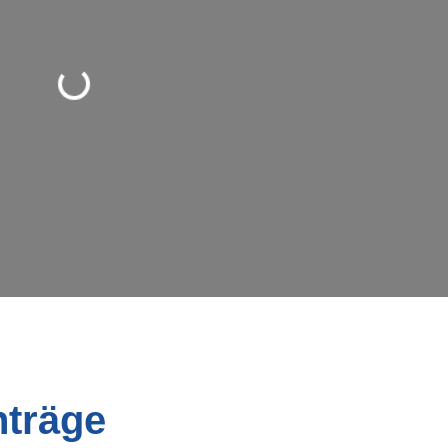
rd geladen …
nträge