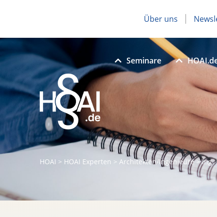
Über uns
Newsl
Seminare
HOAI.d
HOAI
>
HOAI Experten
>
Architekten/Ingenieure
>
Ing.