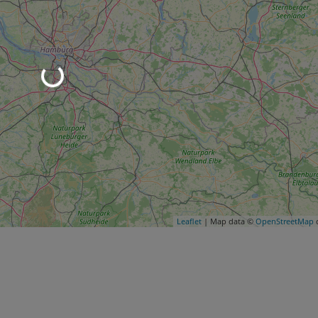
Leaflet
| Map data ©
OpenStreetMap
c