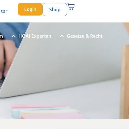
Login
Shop
ssar
um
HOAI Experten
Gesetze & Recht