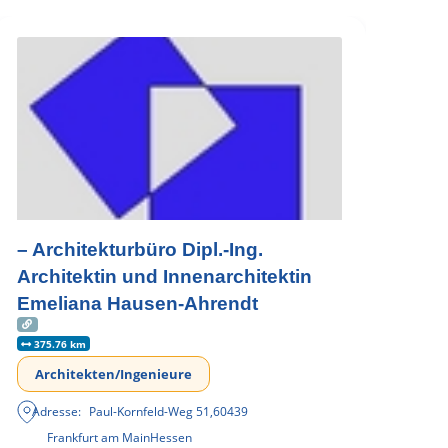
– Architekturbüro Dipl.-Ing.
Architektin und Innenarchitektin
Emeliana Hausen-Ahrendt
375.76 km
Architekten/Ingenieure
Adresse:
Paul-Kornfeld-Weg 51
,
60439
Frankfurt am Main
Hessen