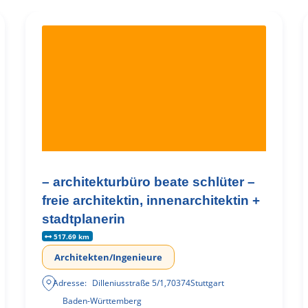
– architekturbüro beate schlüter –
freie architektin, innenarchitektin +
stadtplanerin
517.69 km
Architekten/Ingenieure
Adresse:
Dilleniusstraße 5/1
,
70374
Stuttgart
Baden-Württemberg