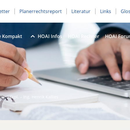
etter
Planerrechtsreport
Literatur
Links
Glo
e Kompakt
HOAI Infos
HOAI Rechner
HOAI For
 Büro Dipl. – Ing. Henrik Kallies