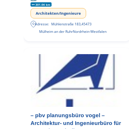
301.06 km
Architekten/Ingenieure
Adresse:
Mühlenstraße 183
,
45473
Mülheim an der Ruhr
Nordrhein-Westfalen
– pbv planungsbüro vogel –
Architektur- und Ingenieurbüro für