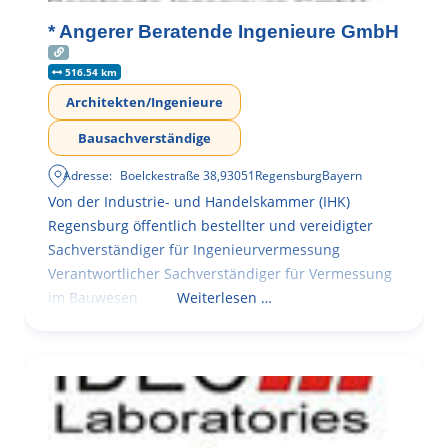
* Angerer Beratende Ingenieure GmbH
516.54 km
Architekten/Ingenieure
Bausachverständige
Adresse:
Boelckestraße 38
,
93051
Regensburg
Bayern
Von der Industrie- und Handelskammer (IHK)
Regensburg öffentlich bestellter und vereidigter
Sachverständiger für Ingenieurvermessung
Verantwortlicher Sachverständiger für Vermessung
im Bauwesen
Weiterlesen …