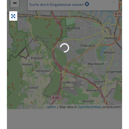
−
Suche durch Eingabetaste starten
Leaflet
| Map data ©
OpenStreetMap
contributors