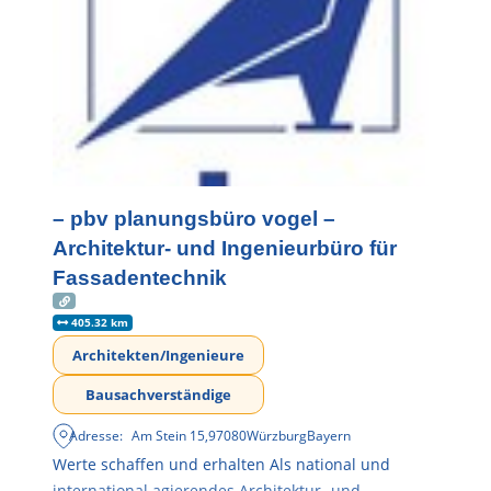
– pbv planungsbüro vogel –
Architektur- und Ingenieurbüro für
Fassadentechnik
405.32 km
Architekten/Ingenieure
Bausachverständige
Adresse:
Am Stein 15
,
97080
Würzburg
Bayern
Werte schaffen und erhalten Als national und
international agierendes Architektur- und