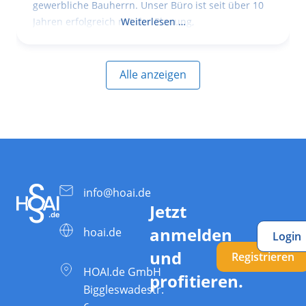
gewerbliche Bauherrn. Unser Büro ist seit über 10
Jahren erfolgreich mit der Planung,
Weiterlesen …
Alle anzeigen
info@hoai.de
Jetzt
anmelden
hoai.de
Login
und
Registrieren
HOAI.de GmbH
profitieren.
Biggleswadestr.