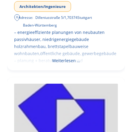
Architekten/Ingenieure
Adresse:
Dilleniusstraße 5/1
,
70374
Stuttgart
Baden-Württemberg
– energieeffiziente planungen von neubauten
passivhäuser, niedrigenergiegebäude
holzrahmenbau, brettstapelbauweise
wohnbauten,öffentliche gebäude, gewerbegebäude
– planung + beratung bei an – und
Weiterlesen …