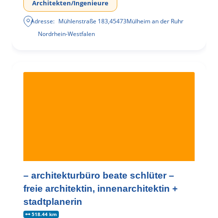
Architekten/Ingenieure
Adresse:
Mühlenstraße 183
,
45473
Mülheim an der Ruhr
Nordrhein-Westfalen
– architekturbüro beate schlüter –
freie architektin, innenarchitektin +
stadtplanerin
518.44 km