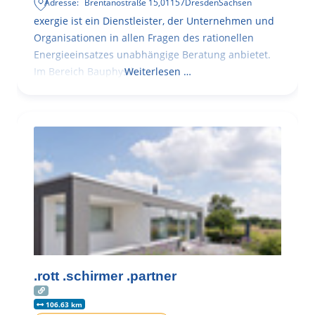
Adresse:
Brentanostraße 15
,
01157
Dresden
Sachsen
exergie ist ein Dienstleister, der Unternehmen und
Organisationen in allen Fragen des rationellen
Energieeinsatzes unabhängige Beratung anbietet.
Im Bereich Bauphysik
Weiterlesen …
.rott .schirmer .partner
106.63 km