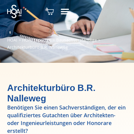
HOAI
>
HOAI Experten
>
Bausachverständige
>
Architekturbüro B.R. Nalleweg
Architekturbüro B.R.
Nalleweg
Benötigen Sie einen Sachverständigen, der ein
qualifiziertes Gutachten über Architekten-
oder Ingenieurleistungen oder Honorare
erstellt?