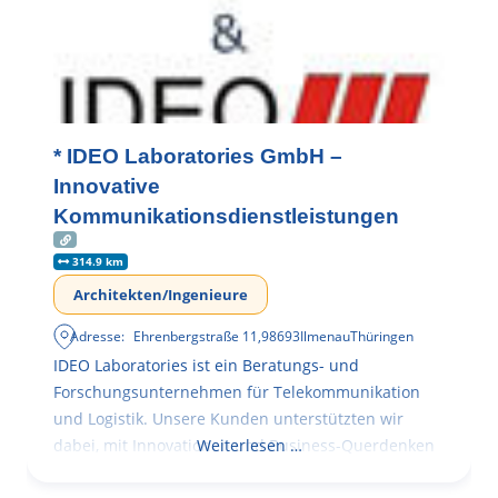
* IDEO Laboratories GmbH –
Innovative
Kommunikationsdienstleistungen
314.9 km
Architekten/Ingenieure
Adresse:
Ehrenbergstraße 11
,
98693
Ilmenau
Thüringen
IDEO Laboratories ist ein Beratungs- und
Forschungsunternehmen für Telekommunikation
und Logistik. Unsere Kunden unterstützten wir
dabei, mit Innovationen und Business-Querdenken
Weiterlesen …