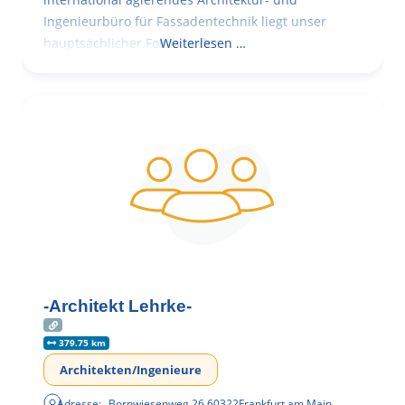
Ingenieurbüro für Fassadentechnik liegt unser
hauptsächlicher Fokus in der
Weiterlesen …
-Architekt Lehrke-
379.75 km
Architekten/Ingenieure
Adresse:
Bornwiesenweg 26
,
60322
Frankfurt am Main