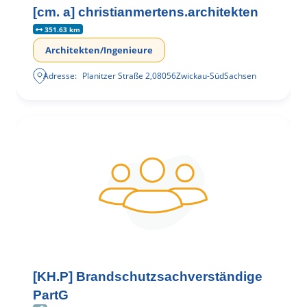
[cm. a] christianmertens.architekten
351.63 km
Architekten/Ingenieure
Adresse:
Planitzer Straße 2
,
08056
Zwickau-Süd
Sachsen
[KH.P] Brandschutzsachverständige
PartG