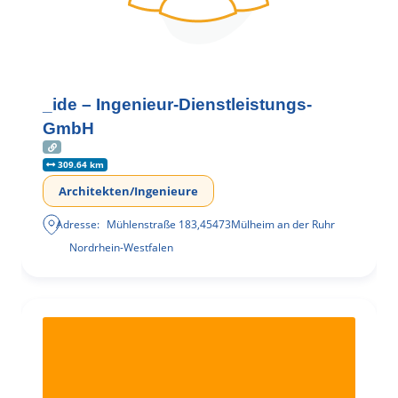
_ide – Ingenieur-Dienstleistungs-
GmbH
309.64 km
Architekten/Ingenieure
Adresse:
Mühlenstraße 183
,
45473
Mülheim an der Ruhr
Nordrhein-Westfalen