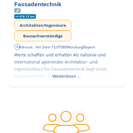
Fassadentechnik
416.13 km
Architekten/Ingenieure
Bausachverständige
Adresse:
Am Stein 15
,
97080
Würzburg
Bayern
Werte schaffen und erhalten Als national und
international agierendes Architektur- und
Ingenieurbüro für Fassadentechnik liegt unser
hauptsächlicher Fokus in der
Weiterlesen …