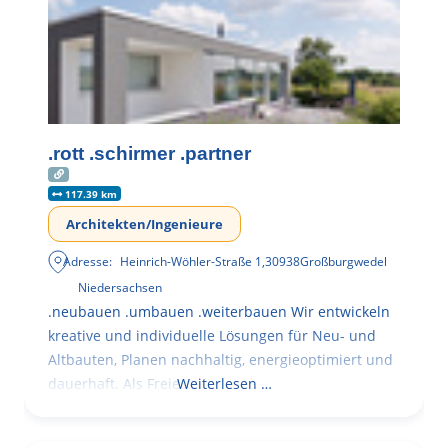
.rott .schirmer .partner
117.39 km
Architekten/Ingenieure
Adresse:
Heinrich-Wöhler-Straße 1
,
30938
Großburgwedel
Niedersachsen
.neubauen .umbauen .weiterbauen Wir entwickeln
kreative und individuelle Lösungen für Neu- und
Altbauten, Planen nachhaltig, energieoptimiert und
dauerhaft. Als Freie
Weiterlesen …