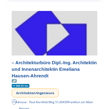
– Architekturbüro Dipl.-Ing. Architektin
und Innenarchitektin Emeliana
Hausen-Ahrendt
386.92 km
Architekten/Ingenieure
Adresse:
Paul-Kornfeld-Weg 51
,
60439
Frankfurt am Main
Hessen