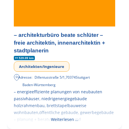
– architekturbüro beate schlüter –
freie architektin, innenarchitektin +
stadtplanerin
529.09 km
Architekten/Ingenieure
Adresse:
Dilleniusstraße 5/1
,
70374
Stuttgart
Baden-Württemberg
– energieeffiziente planungen von neubauten
passivhäuser, niedrigenergiegebäude
holzrahmenbau, brettstapelbauweise
wohnbauten,öffentliche gebäude, gewerbegebäude
– planung + beratung bei an – und
Weiterlesen …