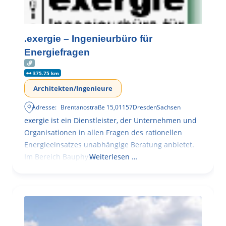
.exergie – Ingenieurbüro für
Energiefragen
375.75 km
Architekten/Ingenieure
Adresse:
Brentanostraße 15
,
01157
Dresden
Sachsen
exergie ist ein Dienstleister, der Unternehmen und
Organisationen in allen Fragen des rationellen
Energieeinsatzes unabhängige Beratung anbietet.
Im Bereich Bauphysik
Weiterlesen …