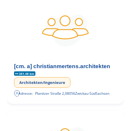
[cm. a] christianmertens.architekten
361.48 km
Architekten/Ingenieure
Adresse:
Planitzer Straße 2
,
08056
Zwickau-Süd
Sachsen