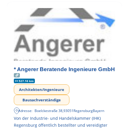
* Angerer Beratende Ingenieure GmbH
527.16 km
Architekten/Ingenieure
Bausachverständige
Adresse:
Boelckestraße 38
,
93051
Regensburg
Bayern
Von der Industrie- und Handelskammer (IHK)
Regensburg öffentlich bestellter und vereidigter