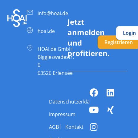
info@hoai.de
Jetzt
anmelden
hoai.de
Login
und
Registrieren
HOAI.de GmbH
profitieren.
Biggleswadestr.
6
63526 Erlensee
Datenschutzerklärung
Impressum
AGB
Kontakt