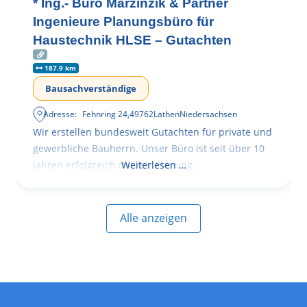
* Ing.- Büro Marzinzik & Partner
Ingenieure Planungsbüro für
Haustechnik HLSE – Gutachten
187.9 km
Bausachverständige
Adresse:
Fehnring 24
,
49762
Lathen
Niedersachsen
Wir erstellen bundesweit Gutachten für private und
gewerbliche Bauherrn. Unser Büro ist seit über 10
Jahren erfolgreich mit der Planung,
Weiterlesen …
Alle anzeigen