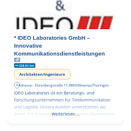
* IDEO Laboratories GmbH –
Innovative
Kommunikationsdienstleistungen
328.63 km
Architekten/Ingenieure
Adresse:
Ehrenbergstraße 11
,
98693
Ilmenau
Thüringen
IDEO Laboratories ist ein Beratungs- und
Forschungsunternehmen für Telekommunikation
und Logistik. Unsere Kunden unterstützten wir
dabei, mit Innovationen und Business-Querdenken
Weiterlesen …