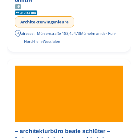
GmbH
310.53 km
Architekten/Ingenieure
Adresse:
Mühlenstraße 183
,
45473
Mülheim an der Ruhr
Nordrhein-Westfalen
– architekturbüro beate schlüter –