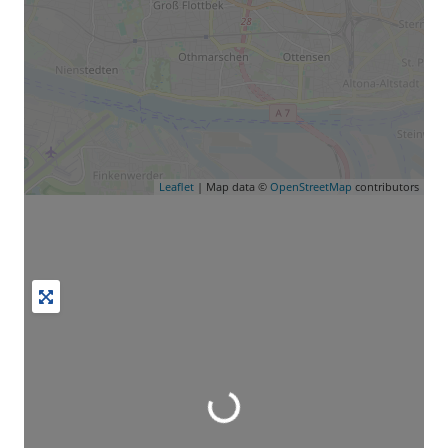
Leaflet
| Map data ©
OpenStreetMap
contributors
Wird geladen …