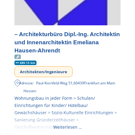
– Architekturbüro Dipl.-Ing. Architektin
und Innenarchitektin Emeliana
Hausen-Ahrendt
389.13 km
Architekten/Ingenieure
Adresse:
Paul-Kornfeld-Weg 51
,
60439
Frankfurt am Main
Hessen
Wohnungsbau in jeder Form > Schulen/
Einrichtungen für Kinder/ Hotelbau/
Gewächshäuser > Sozio-Kulturelle Einrichtungen >
Sanierung Gründerzeithäuser >
Geschoßwohnungsbau
Weiterlesen …