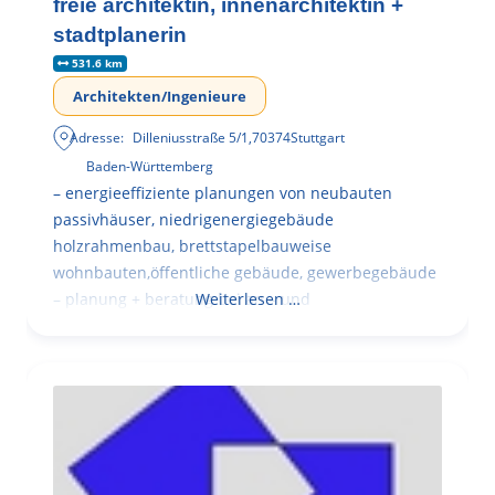
freie architektin, innenarchitektin +
stadtplanerin
531.6 km
Architekten/Ingenieure
Adresse:
Dilleniusstraße 5/1
,
70374
Stuttgart
Baden-Württemberg
– energieeffiziente planungen von neubauten
passivhäuser, niedrigenergiegebäude
holzrahmenbau, brettstapelbauweise
wohnbauten,öffentliche gebäude, gewerbegebäude
– planung + beratung bei an – und
Weiterlesen …