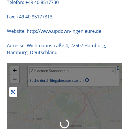
Telefon:
+49 40 8517730
Fax: +49 40 85177313
Website:
http://www.updown-ingenieure.de
Adresse:
Wichmannstraße 4
,
22607
Hamburg
,
Hamburg
,
Deutschland
+
−
Suche durch Eingabetaste starten