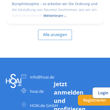
Bürophilosophie – so arbeiten wir Die Ordnung und
die Gestaltung von Räumen bestimmen, wie wir ein
Gebäude wahrnehmen, wie wohl
Weiterlesen …
Alle anzeigen
info@hoai.de
Jetzt
anmelden
hoai.de
Login
und
Registrieren
HOAI.de GmbH
profitieren.