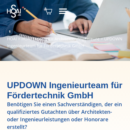
HOAI
>
HOAI Experten
>
Architekten/Ingenieure
>
UPDOWN
Ingenieurteam für Fördertechnik GmbH
UPDOWN Ingenieurteam für
Fördertechnik GmbH
Benötigen Sie einen Sachverständigen, der ein
qualifiziertes Gutachten über Architekten-
oder Ingenieurleistungen oder Honorare
erstellt?