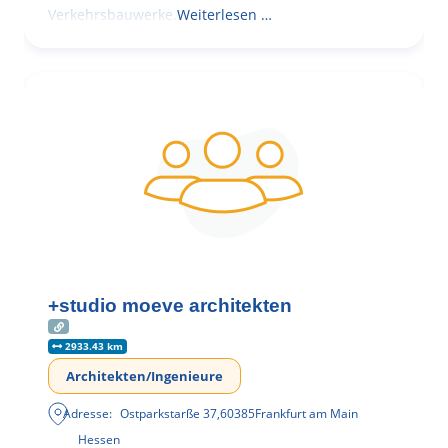
Verkehrsbauwerke.
Weiterlesen …
+studio moeve architekten
2933.43 km
Architekten/Ingenieure
Adresse:
Ostparkstarße 37
,
60385
Frankfurt am Main
Hessen