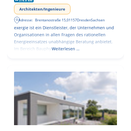
378.8 km
Architekten/Ingenieure
Adresse:
Brentanostraße 15
,
01157
Dresden
Sachsen
exergie ist ein Dienstleister, der Unternehmen und
Organisationen in allen Fragen des rationellen
Energieeinsatzes unabhängige Beratung anbietet.
Im Bereich Bauphysik
Weiterlesen …