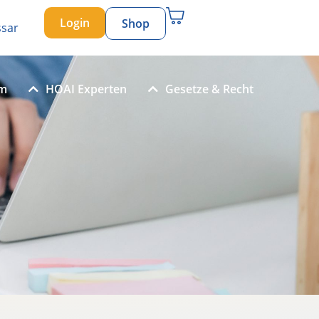
Login
Shop
ssar
um
HOAI Experten
Gesetze & Recht