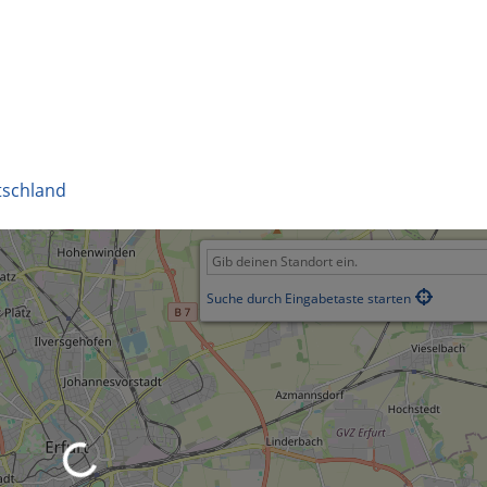
schland
Suche durch Eingabetaste starten