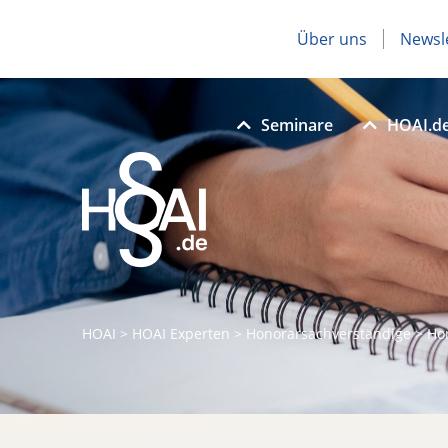
Über uns
Newsl
Seminare
HOAI.d
HOAI
>
HOAI Experten
>
Honorarsachverständige
>
Ho