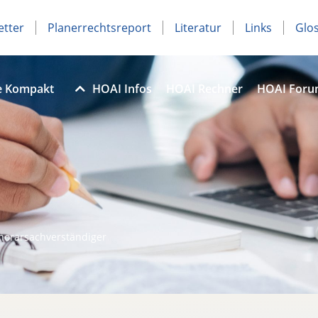
etter
Planerrechtsreport
Literatur
Links
Glo
e Kompakt
HOAI Infos
HOAI Rechner
HOAI For
norarsachverständiger