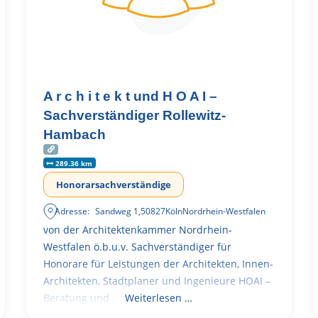
A r c h i t e k t und H O A I –
Sachverständiger Rollewitz-
Hambach
289.36 km
Honorarsachverständige
Adresse:
Sandweg 1
,
50827
Köln
Nordrhein-Westfalen
von der Architektenkammer Nordrhein-
Westfalen ö.b.u.v. Sachverständiger für
Honorare für Leistungen der Architekten, Innen-
Architekten, Stadtplaner und Ingenieure HOAI –
Beratung und
Weiterlesen …