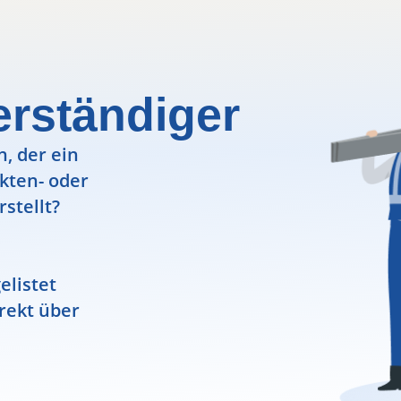
rständiger
, der ein
ekten- oder
rstellt?
elistet
rekt über