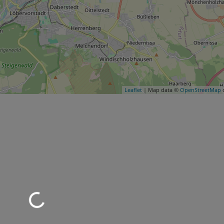
Leaflet
| Map data ©
OpenStreetMap
c
d geladen …