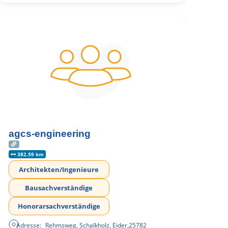
agcs-engineering
382.59 km
Architekten/Ingenieure
Bausachverständige
Honorarsachverständige
Adresse:
Rehmsweg, Schalkholz, Eider
,
25782