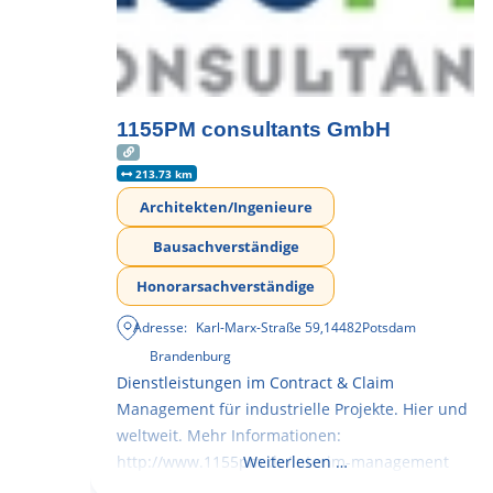
1155PM consultants GmbH
213.73 km
Architekten/Ingenieure
Bausachverständige
Honorarsachverständige
Adresse:
Karl-Marx-Straße 59
,
14482
Potsdam
Brandenburg
Dienstleistungen im Contract & Claim
Management für industrielle Projekte. Hier und
weltweit. Mehr Informationen:
http://www.1155pm.de/interim-management
Weiterlesen …