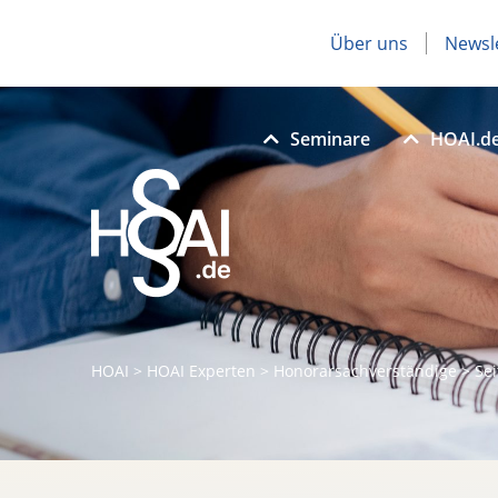
Über uns
Newsl
Seminare
HOAI.d
HOAI
>
HOAI Experten
>
Honorarsachverständige
>
Sei