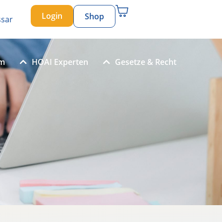
Login
Shop
ssar
um
HOAI Experten
Gesetze & Recht