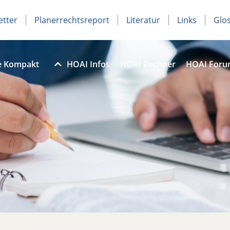
etter
Planerrechtsreport
Literatur
Links
Glo
e Kompakt
HOAI Infos
HOAI Rechner
HOAI For
te 2