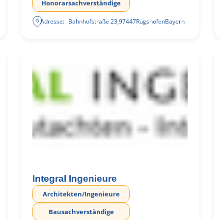
Honorarsachverständige
Adresse:
Bahnhofstraße 23
,
97447
Rügshofen
Bayern
Integral Ingenieure
Architekten/Ingenieure
Bausachverständige