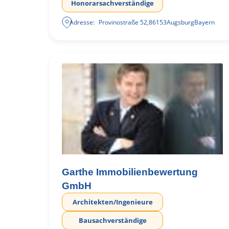
Honorarsachverständige
Adresse:
Provinostraße 52
,
86153
Augsburg
Bayern
Garthe Immobilienbewertung
GmbH
Architekten/Ingenieure
Bausachverständige