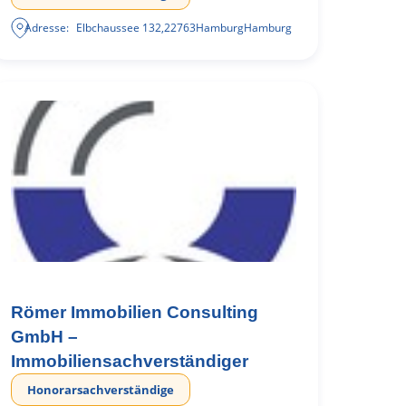
Adresse:
Elbchaussee 132
,
22763
Hamburg
Hamburg
Römer Immobilien Consulting
GmbH –
Immobiliensachverständiger
Honorarsachverständige