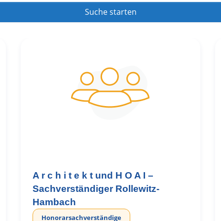
Suche starten
Suche starten
A r c h i t e k t und H O A I –
Sachverständiger Rollewitz-
Hambach
Honorarsachverständige