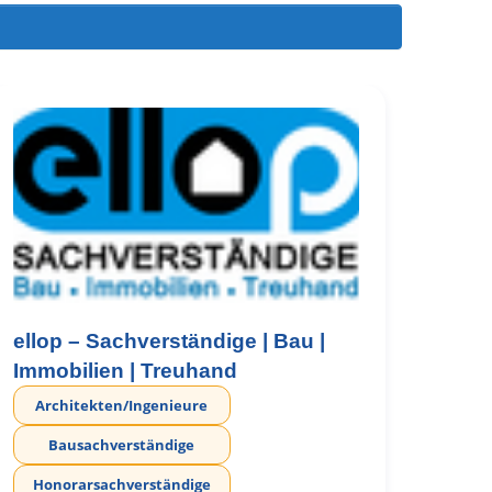
ellop – Sachverständige | Bau |
Immobilien | Treuhand
Architekten/Ingenieure
Bausachverständige
Honorarsachverständige