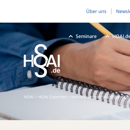
Über uns
Newsl
Seminare
HOAI.d
HOAI
>
HOAI Experten
>
Honorarsachverständige
>
Bü