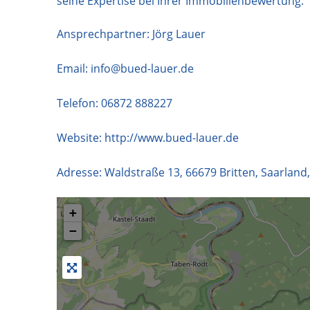
seine Expertise bei Ihrer Immobilienbewertung.
Ansprechpartner: Jörg Lauer
Email:
info@bued-lauer.de
Telefon:
06872 888227
Website:
http://www.bued-lauer.de
Adresse:
Waldstraße 13
,
66679
Britten
,
Saarland
+
−