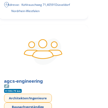
Adresse:
Kohlrauschweg 71
,
40591
Düsseldorf
Nordrhein-Westfalen
agcs-engineering
553.75 km
Architekten/Ingenieure
Bausachverständige