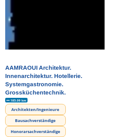
AAMRAOUI Architektur.
Innenarchitektur. Hotellerie.
Systemgastronomie.
Grossküchentechnik.
185.09 km
Architekten/Ingenieure
Bausachverständige
Honorarsachverständige