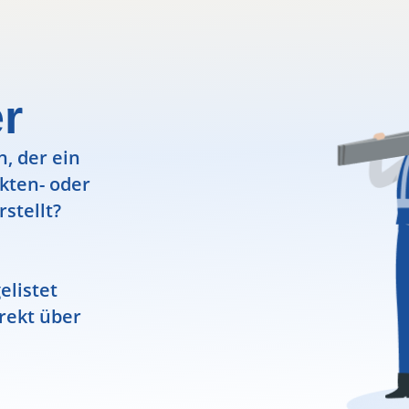
r
, der ein
ekten- oder
rstellt?
elistet
rekt über