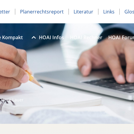
etter
Planerrechtsreport
Literatur
Links
Glo
e Kompakt
HOAI Infos
HOAI Rechner
HOAI For
D Jörg Lauer