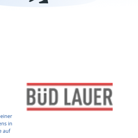
einer
ens in
e auf