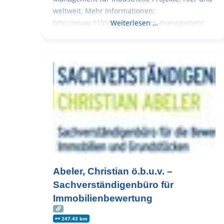
weltweit. Mehr Informationen:
http://www.1155pm.de/interim-management
Weiterlesen …
Abeler, Christian ö.b.u.v. –
Sachverständigenbüro für
Immobilienbewertung
247.43 km