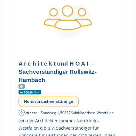
A r c h i t e k t und H O A I –
Sachverständiger Rollewitz-
Hambach
160.64 km
Honorarsachverständige
Adresse:
Sandweg 1
,
50827
Köln
Nordrhein-Westfalen
von der Architektenkammer Nordrhein-
Westfalen ö.b.u.v. Sachverständiger für
Honorare für Leistungen der Architekten, Innen-