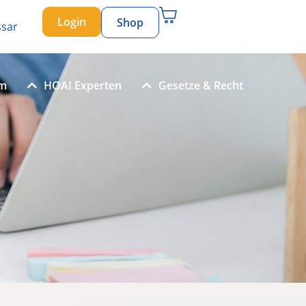
Login
Shop
ssar
um
HOAI Experten
Gesetze & Recht