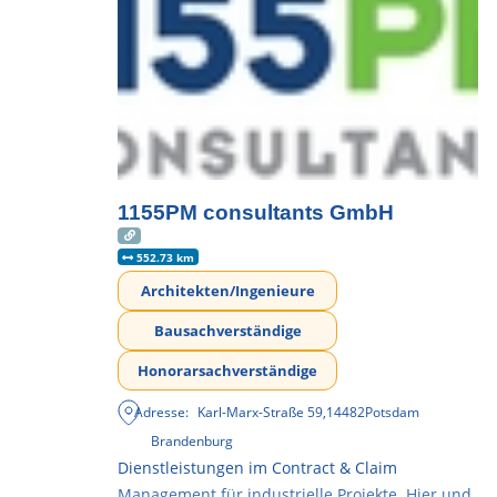
1155PM consultants GmbH
552.73 km
Architekten/Ingenieure
Bausachverständige
Honorarsachverständige
Adresse:
Karl-Marx-Straße 59
,
14482
Potsdam
Brandenburg
Dienstleistungen im Contract & Claim
Management für industrielle Projekte. Hier und