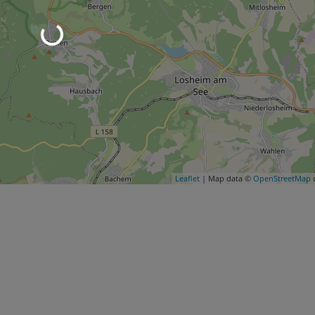
Leaflet
| Map data ©
OpenStreetMap
c