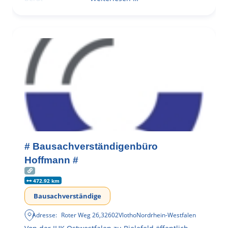
# Bausachverständigenbüro
Hoffmann #
472.92 km
Bausachverständige
Adresse:
Roter Weg 26
,
32602
Vlotho
Nordrhein-Westfalen