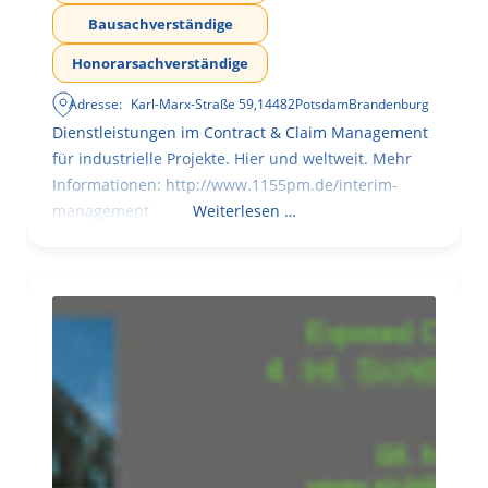
Bausachverständige
Honorarsachverständige
Adresse:
Karl-Marx-Straße 59
,
14482
Potsdam
Brandenburg
Dienstleistungen im Contract & Claim Management
für industrielle Projekte. Hier und weltweit. Mehr
Informationen: http://www.1155pm.de/interim-
management
Weiterlesen …