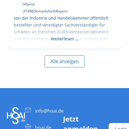
(VGem)
,
91486
Demantsfürth
Bayern
von der Industrie und Handelskammer öffentlich
bestellter und vereidigter Sachverständiger für
Schäden an Estrichen (Fußbodenkonstruktionen)
und Putzen (Fassaden, Außenputze, Innenputze)
Weiterlesen …
Alle anzeigen
info@hoai.de
Jetzt
anmelden
hoai.de