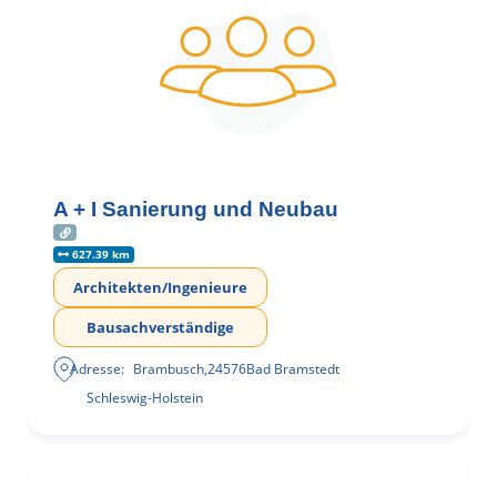
A + I Sanierung und Neubau
627.39 km
Architekten/Ingenieure
Bausachverständige
Adresse:
Brambusch
,
24576
Bad Bramstedt
Schleswig-Holstein