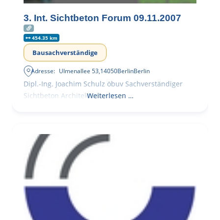
3. Int. Sichtbeton Forum 09.11.2007
454.35 km
Bausachverständige
Adresse:
Ulmenallee 53
,
14050
Berlin
Berlin
Dipl.-Ing. Joachim Schulz öbuv Sachverständiger
Sichtbeton Architekturbeton
Weiterlesen …