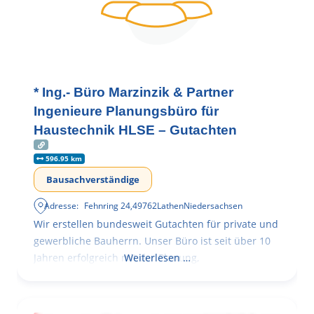
* Ing.- Büro Marzinzik & Partner
Ingenieure Planungsbüro für
Haustechnik HLSE – Gutachten
596.95 km
Bausachverständige
Adresse:
Fehnring 24
,
49762
Lathen
Niedersachsen
Wir erstellen bundesweit Gutachten für private und
gewerbliche Bauherrn. Unser Büro ist seit über 10
Jahren erfolgreich mit der Planung,
Weiterlesen …