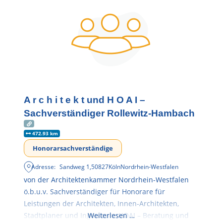
A r c h i t e k t und H O A I –
Sachverständiger Rollewitz-Hambach
472.93 km
Honorarsachverständige
Adresse:
Sandweg 1
,
50827
Köln
Nordrhein-Westfalen
von der Architektenkammer Nordrhein-Westfalen
ö.b.u.v. Sachverständiger für Honorare für
Leistungen der Architekten, Innen-Architekten,
Stadtplaner und Ingenieure HOAI – Beratung und
Weiterlesen …