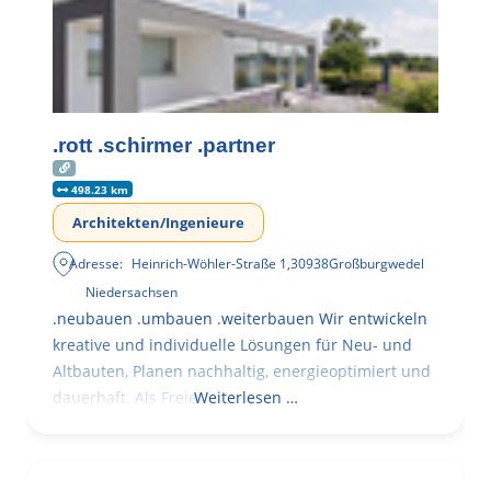
.rott .schirmer .partner
498.23 km
Architekten/Ingenieure
Adresse:
Heinrich-Wöhler-Straße 1
,
30938
Großburgwedel
Niedersachsen
.neubauen .umbauen .weiterbauen Wir entwickeln
kreative und individuelle Lösungen für Neu- und
Altbauten, Planen nachhaltig, energieoptimiert und
dauerhaft. Als Freie
Weiterlesen …