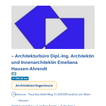
– Architekturbüro Dipl.-Ing. Architektin
und Innenarchitektin Emeliana
Hausen-Ahrendt
358.28 km
Architekten/Ingenieure
Adresse:
Paul-Kornfeld-Weg 51
,
60439
Frankfurt am Main
Hessen