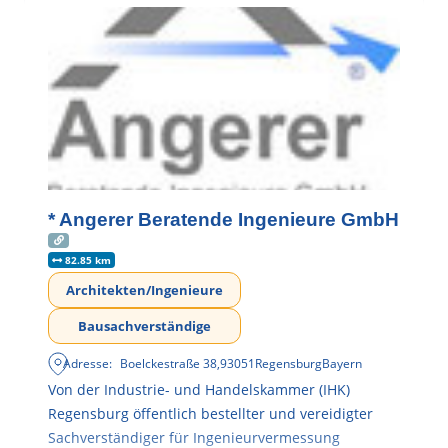
* Angerer Beratende Ingenieure GmbH
82.85 km
Architekten/Ingenieure
Bausachverständige
Adresse:
Boelckestraße 38
,
93051
Regensburg
Bayern
Von der Industrie- und Handelskammer (IHK)
Regensburg öffentlich bestellter und vereidigter
Sachverständiger für Ingenieurvermessung