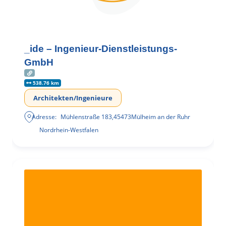
_ide – Ingenieur-Dienstleistungs-
GmbH
538.76 km
Architekten/Ingenieure
Adresse:
Mühlenstraße 183
,
45473
Mülheim an der Ruhr
Nordrhein-Westfalen