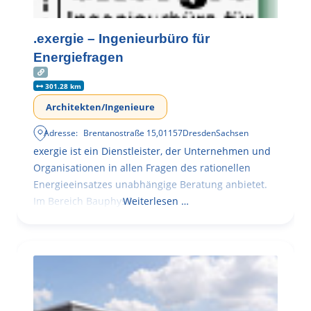
.exergie – Ingenieurbüro für
Energiefragen
301.28 km
Architekten/Ingenieure
Adresse:
Brentanostraße 15
,
01157
Dresden
Sachsen
exergie ist ein Dienstleister, der Unternehmen und
Organisationen in allen Fragen des rationellen
Energieeinsatzes unabhängige Beratung anbietet.
Im Bereich Bauphysik
Weiterlesen …