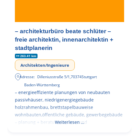
– architekturbüro beate schlüter –
freie architektin, innenarchitektin +
stadtplanerin
263.41 km
Architekten/Ingenieure
Adresse:
Dilleniusstraße 5/1
,
70374
Stuttgart
Baden-Württemberg
– energieeffiziente planungen von neubauten
passivhäuser, niedrigenergiegebäude
holzrahmenbau, brettstapelbauweise
wohnbauten,öffentliche gebäude, gewerbegebäude
– planung + beratung bei an – und
Weiterlesen …