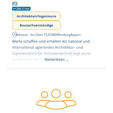
258.17 km
Architekten/Ingenieure
Bausachverständige
Adresse:
Am Stein 15
,
97080
Würzburg
Bayern
Werte schaffen und erhalten Als national und
international agierendes Architektur- und
Ingenieurbüro für Fassadentechnik liegt unser
hauptsächlicher Fokus in der
Weiterlesen …