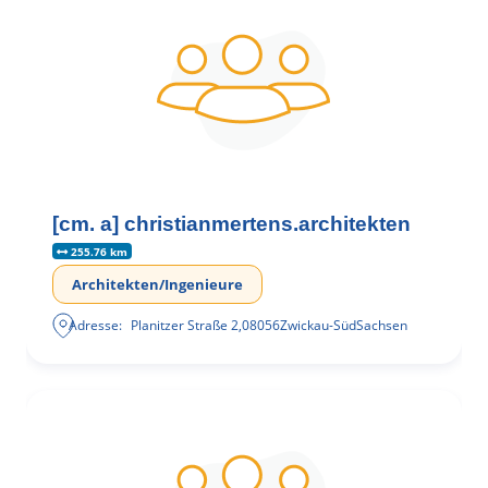
[cm. a] christianmertens.architekten
255.76 km
Architekten/Ingenieure
Adresse:
Planitzer Straße 2
,
08056
Zwickau-Süd
Sachsen