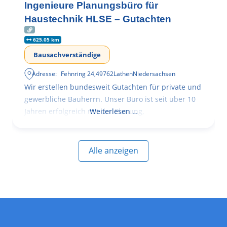
Ingenieure Planungsbüro für
Haustechnik HLSE – Gutachten
625.05 km
Bausachverständige
Adresse:
Fehnring 24
,
49762
Lathen
Niedersachsen
Wir erstellen bundesweit Gutachten für private und
gewerbliche Bauherrn. Unser Büro ist seit über 10
Jahren erfolgreich mit der Planung,
Weiterlesen …
Alle anzeigen