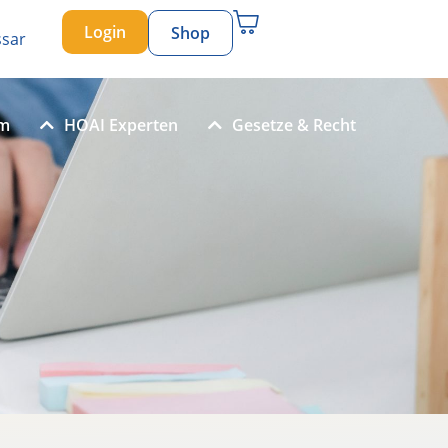
Login
Shop
ssar
um
HOAI Experten
Gesetze & Recht