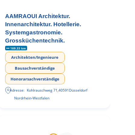
AAMRAOUI Architektur.
Innenarchitektur. Hotellerie.
Systemgastronomie.
Grossküchentechnik.
169.33 km
Architekten/Ingenieure
Bausachverständige
Honorarsachverständige
Adresse:
Kohlrauschweg 71
,
40591
Düsseldorf
Nordrhein-Westfalen