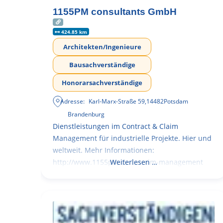
1155PM consultants GmbH
424.85 km
Architekten/Ingenieure
Bausachverständige
Honorarsachverständige
Adresse:
Karl-Marx-Straße 59
,
14482
Potsdam
Brandenburg
Dienstleistungen im Contract & Claim
Management für industrielle Projekte. Hier und
weltweit. Mehr Informationen:
http://www.1155pm.de/interim-management
Weiterlesen …