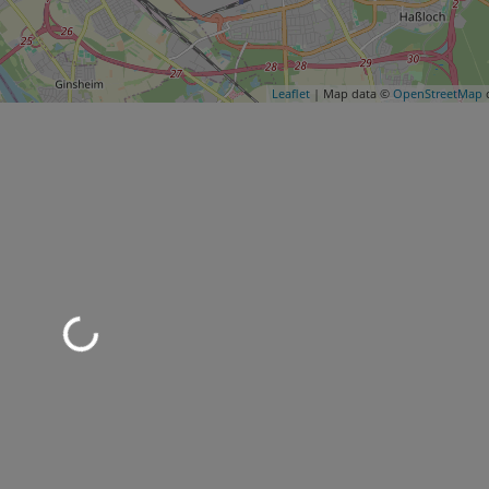
Leaflet
| Map data ©
OpenStreetMap
c
d geladen …