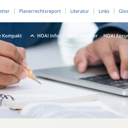
etter
Planerrechtsreport
Literatur
Links
Glo
e Kompakt
HOAI Infos
HOAI Rechner
HOAI For
b.u.v. Sachverständigenbüro