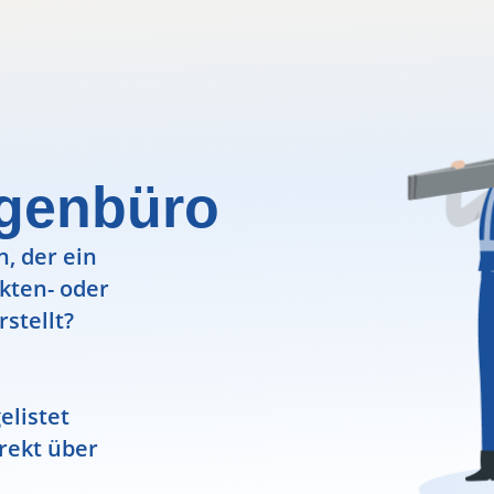
igenbüro
, der ein
ekten- oder
rstellt?
elistet
rekt über