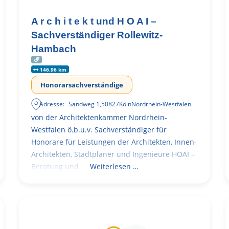
A r c h i t e k t und H O A I –
Sachverständiger Rollewitz-
Hambach
146.96 km
Honorarsachverständige
Adresse:
Sandweg 1
,
50827
Köln
Nordrhein-Westfalen
von der Architektenkammer Nordrhein-
Westfalen ö.b.u.v. Sachverständiger für
Honorare für Leistungen der Architekten, Innen-
Architekten, Stadtplaner und Ingenieure HOAI –
Beratung und
Weiterlesen …