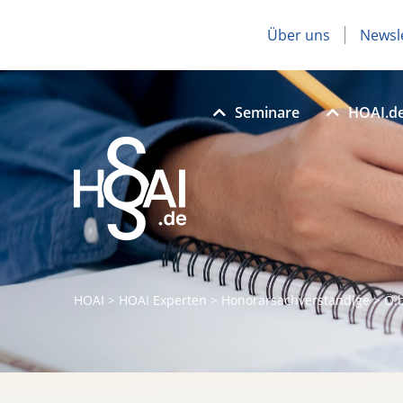
Über uns
Newsl
Seminare
HOAI.d
HOAI
>
HOAI Experten
>
Honorarsachverständige
>
Ö.