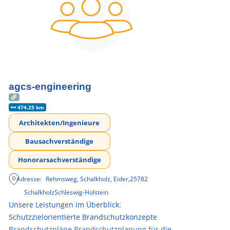
agcs-engineering
474.25 km
Architekten/Ingenieure
Bausachverständige
Honorarsachverständige
Adresse:
Rehmsweg, Schalkholz, Eider
,
25782
Schalkholz
Schleswig-Holstein
Unsere Leistungen im Überblick:
Schutzzielorientierte Brandschutzkonzepte
Brandschutzpläne Brandschutzplanung für die