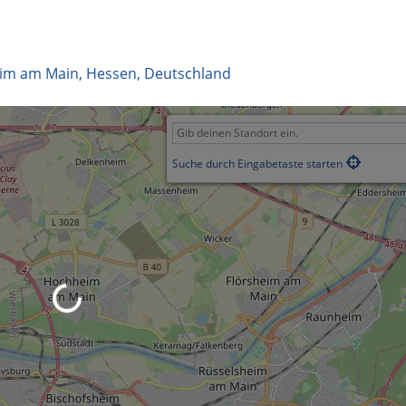
im am Main
,
Hessen
,
Deutschland
Suche durch Eingabetaste starten