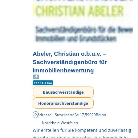
Abeler, Christian ö.b.u.v. –
Sachverständigenbüro für
Immobilienbewertung
154.3 km
Bausachverständige
Honorarsachverständige
Adresse:
Strackestraße 17
,
59929
Brilon
Nordrhein-Westfalen
Wir erstellen für Sie kompetent und zuverlässig
Verkehrswertgutachten über Ihre Immobilie/n