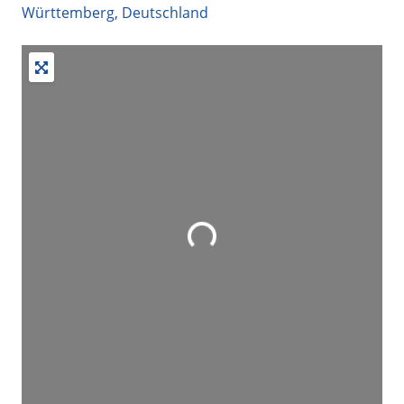
Württemberg
,
Deutschland
+
−
Suche durch Eingabetaste starten
Wird geladen …