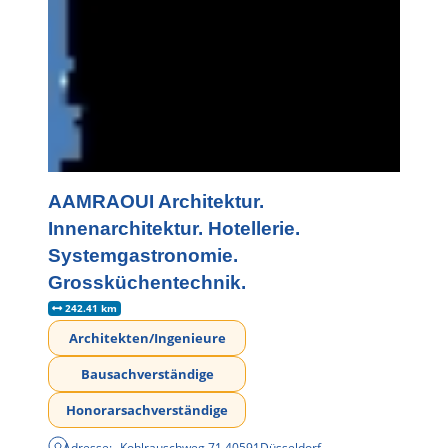
AAMRAOUI Architektur.
Innenarchitektur. Hotellerie.
Systemgastronomie.
Grossküchentechnik.
242.41 km
Architekten/Ingenieure
Bausachverständige
Honorarsachverständige
Adresse:
Kohlrauschweg 71
,
40591
Düsseldorf