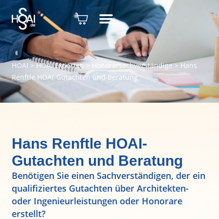
HOAI
>
HOAI Experten
>
Honorarsachverständige
>
Hans
Renftle HOAI-Gutachten und Beratung
Hans Renftle HOAI-
Gutachten und Beratung
Benötigen Sie einen Sachverständigen, der ein
qualifiziertes Gutachten über Architekten-
oder Ingenieurleistungen oder Honorare
erstellt?