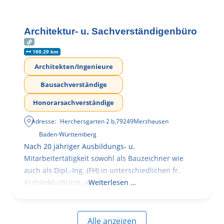
Architektur- u. Sachverständigenbüro
169.29 km
Architekten/Ingenieure
Bausachverständige
Honorarsachverständige
Adresse:
Herchersgarten 2 b
,
79249
Merzhausen
Baden-Württemberg
Nach 20 jähriger Ausbildungs- u.
Mitarbeitertätigkeit sowohl als Bauzeichner wie
auch als Dipl.-Ing. (FH) in unterschiedlichen fr.
Architekturbüros, wurde das
Weiterlesen …
Alle anzeigen