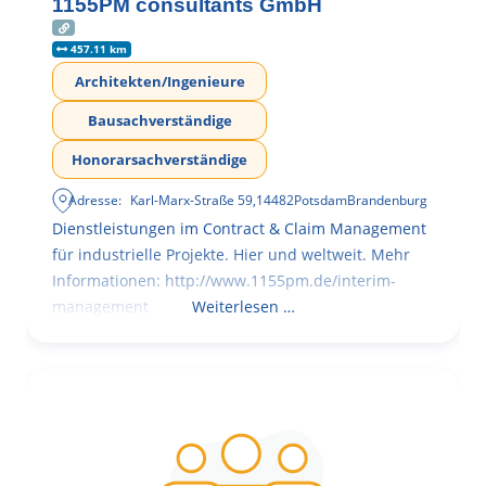
1155PM consultants GmbH
457.11 km
Architekten/Ingenieure
Bausachverständige
Honorarsachverständige
Adresse:
Karl-Marx-Straße 59
,
14482
Potsdam
Brandenburg
Dienstleistungen im Contract & Claim Management
für industrielle Projekte. Hier und weltweit. Mehr
Informationen: http://www.1155pm.de/interim-
management
Weiterlesen …