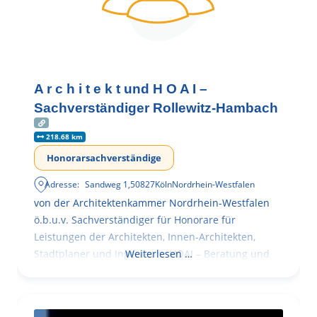
A r c h i t e k t und H O A I –
Sachverständiger Rollewitz-Hambach
218.68 km
Honorarsachverständige
Adresse:
Sandweg 1
,
50827
Köln
Nordrhein-Westfalen
von der Architektenkammer Nordrhein-Westfalen
ö.b.u.v. Sachverständiger für Honorare für
Leistungen der Architekten, Innen-Architekten,
Stadtplaner und Ingenieure HOAI – Beratung und
Weiterlesen …