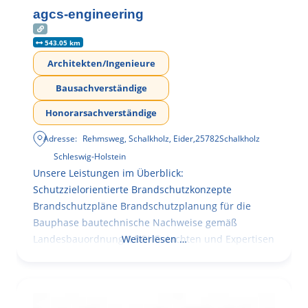
agcs-engineering
543.05 km
Architekten/Ingenieure
Bausachverständige
Honorarsachverständige
Adresse:
Rehmsweg, Schalkholz, Eider
,
25782
Schalkholz
Schleswig-Holstein
Unsere Leistungen im Überblick:
Schutzzielorientierte Brandschutzkonzepte
Brandschutzpläne Brandschutzplanung für die
Bauphase bautechnische Nachweise gemäß
Landesbauordnung (LBO) Gutachten und Expertisen
Weiterlesen …
Brandschutzplanung