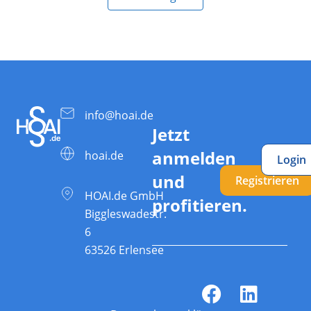
info@hoai.de
Jetzt
anmelden
hoai.de
Login
und
Registrieren
HOAI.de GmbH
profitieren.
Biggleswadestr.
6
63526 Erlensee