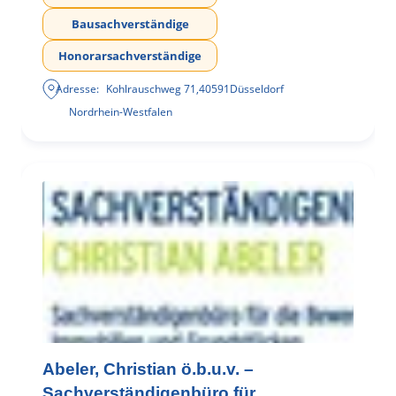
Bausachverständige
Honorarsachverständige
Adresse:
Kohlrauschweg 71
,
40591
Düsseldorf
Nordrhein-Westfalen
Abeler, Christian ö.b.u.v. –
Sachverständigenbüro für