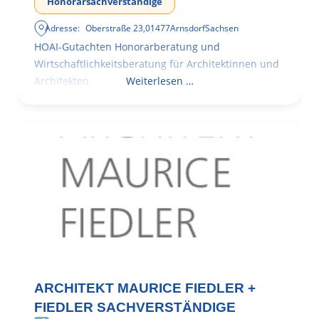
Honorarsachverständige
Adresse:
Oberstraße 23
,
01477
Arnsdorf
Sachsen
HOAI-Gutachten Honorarberatung und
Wirtschaftlichkeitsberatung für Architektinnen und
Architekten
Weiterlesen …
ARCHITEKT MAURICE FIEDLER +
FIEDLER SACHVERSTÄNDIGE