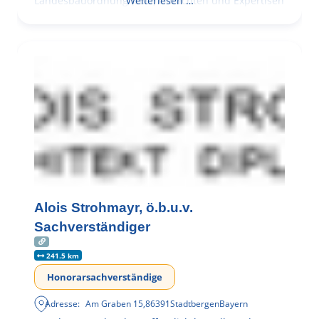
Landesbauordnung (LBO) Gutachten und Expertisen
Weiterlesen …
Brandschutzplanung
Alois Strohmayr, ö.b.u.v.
Sachverständiger
241.5 km
Honorarsachverständige
Adresse:
Am Graben 15
,
86391
Stadtbergen
Bayern