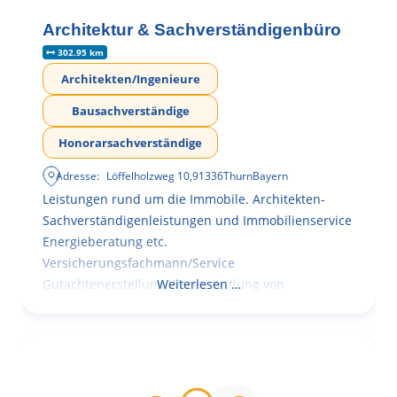
Architektur & Sachverständigenbüro
302.95 km
Architekten/Ingenieure
Bausachverständige
Honorarsachverständige
Adresse:
Löffelholzweg 10
,
91336
Thurn
Bayern
Leistungen rund um die Immobile. Architekten-
Sachverständigenleistungen und Immobilienservice
Energieberatung etc.
Versicherungsfachmann/Service
Gutachtenerstellung Wertermittlung von
Weiterlesen …
Immobilien mit Mängelbewertung und
Kosteneinschätzung