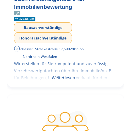
Immobilienbewertung
370.66 km
Bausachverständige
Honorarsachverständige
Adresse:
Strackestraße 17
,
59929
Brilon
Nordrhein-Westfalen
Wir erstellen für Sie kompetent und zuverlässig
Verkehrswertgutachten über Ihre Immobilie/n z.B.
für Beleihungen, bei Kauf oder Verkauf, für den
Weiterlesen …