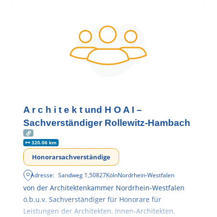
A r c h i t e k t und H O A I –
Sachverständiger Rollewitz-Hambach
320.06 km
Honorarsachverständige
Adresse:
Sandweg 1
,
50827
Köln
Nordrhein-Westfalen
von der Architektenkammer Nordrhein-Westfalen
ö.b.u.v. Sachverständiger für Honorare für
Leistungen der Architekten, Innen-Architekten,