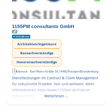
1155PM consultants GmbH
615.99 km
Architekten/Ingenieure
Bausachverständige
Honorarsachverständige
Adresse:
Karl-Marx-Straße 59
,
14482
Potsdam
Brandenburg
Dienstleistungen im Contract & Claim Management
für industrielle Projekte. Hier und weltweit. Mehr
Informationen: http://www.1155pm.de/interim-
management
Weiterlesen …