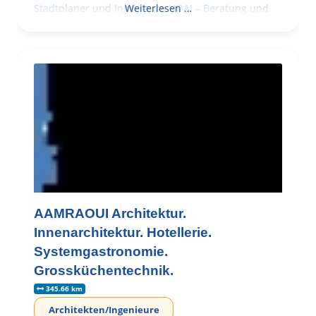
Stadtplaner und Ingenieure HOAI – Beratung und
Weiterlesen …
AAMRAOUI Architektur.
Innenarchitektur. Hotellerie.
Systemgastronomie.
Grossküchentechnik.
345.66 km
Architekten/Ingenieure