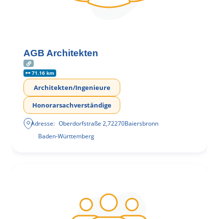
AGB Architekten
71.16 km
Architekten/Ingenieure
Honorarsachverständige
Adresse:
Oberdorfstraße 2
,
72270
Baiersbronn
Baden-Württemberg