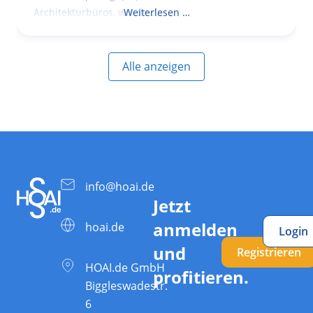
Architekturbüros, wurde das
Weiterlesen …
Alle anzeigen
info@hoai.de
Jetzt
anmelden
hoai.de
Login
und
Registrieren
HOAI.de GmbH
profitieren.
Biggleswadestr.
6