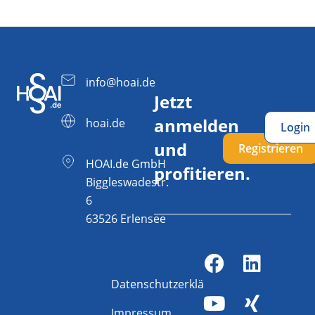
info@hoai.de
Jetzt
anmelden
hoai.de
Login
und
Registrieren
HOAI.de GmbH
profitieren.
Biggleswadestr.
6
63526 Erlensee
Datenschutzerklärung
Impressum