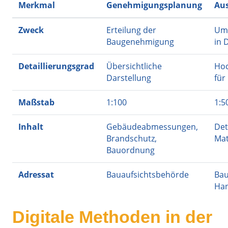
Merkmal
Genehmigungsplanung
Au
Zweck
Erteilung der
Ums
Baugenehmigung
in 
Detaillierungsgrad
Übersichtliche
Hoc
Darstellung
für
Maßstab
1:100
1:5
Inhalt
Gebäudeabmessungen,
Det
Brandschutz,
Mat
Bauordnung
Adressat
Bauaufsichtsbehörde
Ba
Ha
Digitale Methoden in der