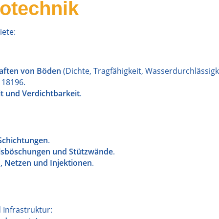
eotechnik
iete:
aften von Böden
(Dichte, Tragfähigkeit, Wasserdurchlässigke
 18196.
it und Verdichtbarkeit
.
 Schichtungen
.
elsböschungen und Stützwände
.
, Netzen und Injektionen
.
Infrastruktur: