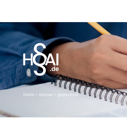
Home
>
Glossar
>
geotechnik