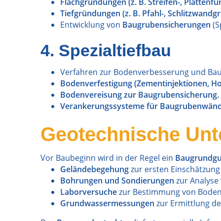
Flachgründungen (z. B. Streifen-, Plattenf
Tiefgründungen (z. B. Pfahl-, Schlitzwand
Entwicklung von
Baugrubensicherungen
(S
4. Spezialtiefbau
Verfahren zur Bodenverbesserung und Baug
Bodenverfestigung (Zementinjektionen, Ho
Bodenvereisung zur Baugrubensicherung.
Verankerungssysteme für Baugrubenwän
Geotechnische Un
Vor Baubeginn wird in der Regel ein
Baugrundgu
Geländebegehung
zur ersten Einschätzung
Bohrungen und Sondierungen
zur Analyse 
Laborversuche
zur Bestimmung von Bodenp
Grundwassermessungen
zur Ermittlung d