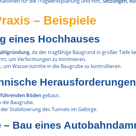
ormationen für die Tragwerksplanung und hilft,
Setzungen, Ru
raxis – Beispiele
g eines Hochhauses
fahlgründung
, da der tragfähige Baugrund in großer Tiefe lie
rt, um Verformungen zu minimieren.
, um Wasserzutritte in die Baugrube zu kontrollieren.
chnische Herausforderungen
erführenden Böden
gebaut.
 die Baugrube.
 der Stabilisierung des Tunnels im Gebirge.
kte – Bau eines Autobahnda