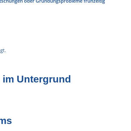
tschungen oder Gründungsprobleme frühzeitig
gt.
 im Untergrund
mms