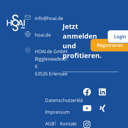
info@hoai.de
Jetzt
anmelden
hoai.de
Login
und
Registrieren
HOAI.de GmbH
profitieren.
Biggleswadestr.
6
63526 Erlensee
Datenschutzerklärung
Impressum
AGB
Kontakt