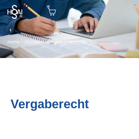
Home
>
Glossar
>
vergaberecht
Vergaberecht