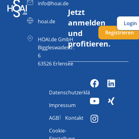
info@hoai.de
Jetzt
anmelden
hoai.de
Login
und
Registrieren
HOAI.de GmbH
profitieren.
Biggleswadestr.
6
63526 Erlensee
Datenschutzerklärung
Impressum
AGB
Kontakt
Cookie-
Einstellung