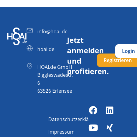
info@hoai.de
Jetzt
anmelden
hoai.de
Login
und
Registrieren
HOAI.de GmbH
profitieren.
Biggleswadestr.
6
63526 Erlensee
Datenschutzerklärung
Impressum