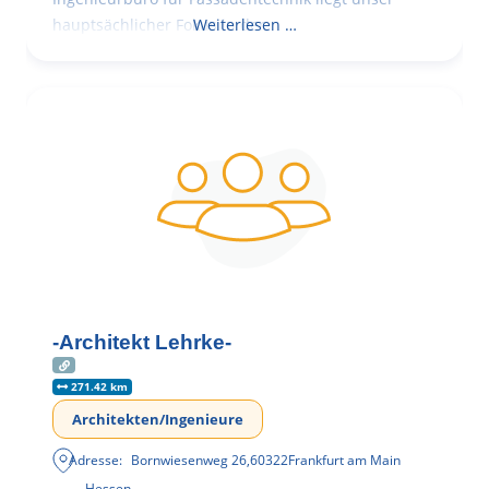
hauptsächlicher Fokus in der
Weiterlesen …
-Architekt Lehrke-
271.42 km
Architekten/Ingenieure
Adresse:
Bornwiesenweg 26
,
60322
Frankfurt am Main
Hessen