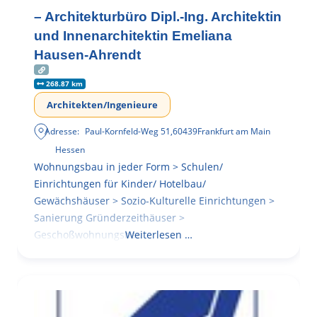
– Architekturbüro Dipl.-Ing. Architektin
und Innenarchitektin Emeliana
Hausen-Ahrendt
268.87 km
Architekten/Ingenieure
Adresse:
Paul-Kornfeld-Weg 51
,
60439
Frankfurt am Main
Hessen
Wohnungsbau in jeder Form > Schulen/
Einrichtungen für Kinder/ Hotelbau/
Gewächshäuser > Sozio-Kulturelle Einrichtungen >
Sanierung Gründerzeithäuser >
Geschoßwohnungsbau
Weiterlesen …