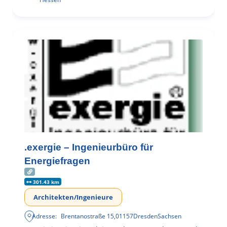
.exergie – Ingenieurbüro für
Energiefragen
301.43 km
Architekten/Ingenieure
Adresse:
Brentanostraße 15
,
01157
Dresden
Sachsen