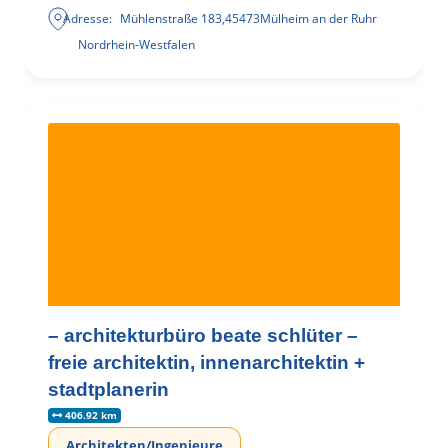
Adresse:
Mühlenstraße 183
,
45473
Mülheim an der Ruhr
Nordrhein-Westfalen
– architekturbüro beate schlüter –
freie architektin, innenarchitektin +
stadtplanerin
406.92 km
Architekten/Ingenieure