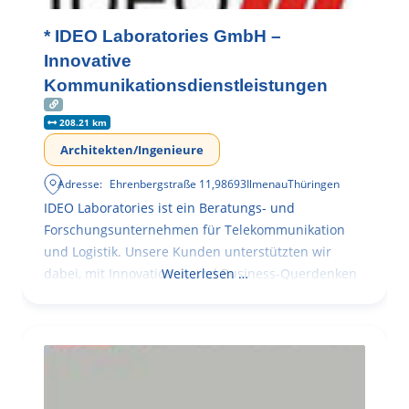
* IDEO Laboratories GmbH –
Innovative
Kommunikationsdienstleistungen
208.21 km
Architekten/Ingenieure
Adresse:
Ehrenbergstraße 11
,
98693
Ilmenau
Thüringen
IDEO Laboratories ist ein Beratungs- und
Forschungsunternehmen für Telekommunikation
und Logistik. Unsere Kunden unterstützten wir
dabei, mit Innovationen und Business-Querdenken
Weiterlesen …