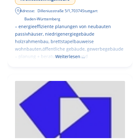
Adresse:
Dilleniusstraße 5/1
,
70374
Stuttgart
Baden-Württemberg
– energieeffiziente planungen von neubauten
passivhäuser, niedrigenergiegebäude
holzrahmenbau, brettstapelbauweise
wohnbauten,öffentliche gebäude, gewerbegebäude
– planung + beratung bei an – und
Weiterlesen …