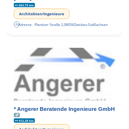
263.75 km
Architekten/Ingenieure
Adresse:
Planitzer Straße 2
,
08056
Zwickau-Süd
Sachsen
* Angerer Beratende Ingenieure GmbH
412.29 km