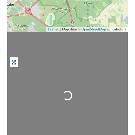
Leaflet
| Map data ©
OpenStreetMap
contributors
Wird geladen …