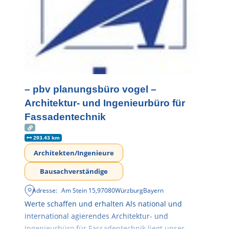
– pbv planungsbüro vogel –
Architektur- und Ingenieurbüro für
Fassadentechnik
293.43 km
Architekten/Ingenieure
Bausachverständige
Adresse:
Am Stein 15
,
97080
Würzburg
Bayern
Werte schaffen und erhalten Als national und
international agierendes Architektur- und
Ingenieurbüro für Fassadentechnik liegt unser