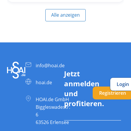
Alle anzeigen
info@hoai.de
Jetzt
anmelden
hoai.de
Login
und
Registrieren
HOAI.de GmbH
profitieren.
Biggleswadestr.
6
63526 Erlensee