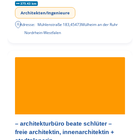
375.43 km
Architekten/Ingenieure
Adresse:
Mühlenstraße 183
,
45473
Mülheim an der Ruhr
Nordrhein-Westfalen
– architekturbüro beate schlüter –
freie architektin, innenarchitektin +