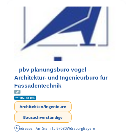
– pbv planungsbüro vogel –
Architektur- und Ingenieurbüro für
Fassadentechnik
102.78 km
Architekten/Ingenieure
Bausachverständige
Adresse:
Am Stein 15
,
97080
Würzburg
Bayern