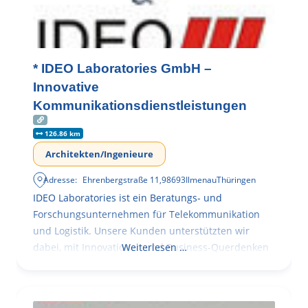
* IDEO Laboratories GmbH –
Innovative
Kommunikationsdienstleistungen
126.86 km
Architekten/Ingenieure
Adresse:
Ehrenbergstraße 11
,
98693
Ilmenau
Thüringen
IDEO Laboratories ist ein Beratungs- und
Forschungsunternehmen für Telekommunikation
und Logistik. Unsere Kunden unterstützten wir
dabei, mit Innovationen und Business-Querdenken
Weiterlesen …