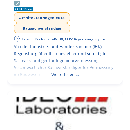
84.13 km
Architekten/Ingenieure
Bausachverständige
Adresse:
Boelckestraße 38
,
93051
Regensburg
Bayern
Von der Industrie- und Handelskammer (IHK)
Regensburg öffentlich bestellter und vereidigter
Sachverständiger für Ingenieurvermessung
Verantwortlicher Sachverständiger für Vermessung
im Bauwesen
Weiterlesen …