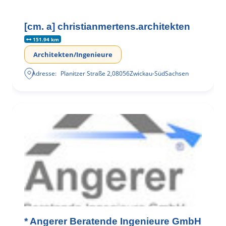
[cm. a] christianmertens.architekten
151.94 km
Architekten/Ingenieure
Adresse:
Planitzer Straße 2
,
08056
Zwickau-Süd
Sachsen
* Angerer Beratende Ingenieure GmbH