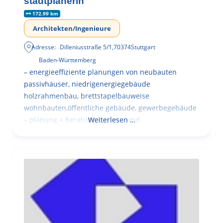
stadtplanerin
172.99 km
Architekten/Ingenieure
Adresse:
Dilleniusstraße 5/1
,
70374
Stuttgart
Baden-Württemberg
– energieeffiziente planungen von neubauten
passivhäuser, niedrigenergiegebäude
holzrahmenbau, brettstapelbauweise
wohnbauten,öffentliche gebäude, gewerbegebäude
– planung + beratung bei an – und
Weiterlesen …