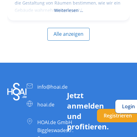
die Gestaltung von Räumen bestimmen, wie wir ein
Gebäude wahrnehmen, wie wohl
Weiterlesen …
Alle anzeigen
info@hoai.de
Jetzt
anmelden
hoai.de
Login
und
Registrieren
HOAI.de GmbH
profitieren.
Biggleswadestr.